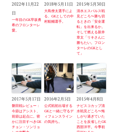
2022年11月22
2018年5月11日
2015年5月30日
大島僚太選手によ
清水エスパルス戦
日
る、GKとしての中
見どころ〜勝ち切
一年目のGK早坂勇
村航輔選手。
るときの「安全運
希のフロンターレ
転」を出来るか。
愛。
そして燃える新井
章太「リキさんに
勝ちたい。フロン
ターレのGKとし
て」
2017年5月17日
2016年2月5日
2015年4月8日
磐田戦レビュー：
公式戦初出場する
ナビスコカップ清
今節はアシスト、
GKと一緒に守るデ
水戦見どころ〜悔
前節は起点に。密
ィフェンスライン
しがり過ぎていた
かに注目すべきGK
の気持ち。
ことを反省したGK
チョン・ソンリョ
西部洋平。今季初