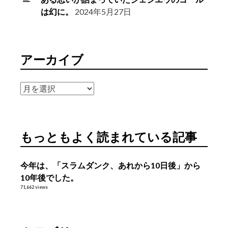
は幻に。
2024年5月27日
アーカイブ
ア
ー
カ
イ
もっともよく読まれている記事
ブ
今年は、「スラムダンク、あれから10日後」から
10年後でした。
71,662 views