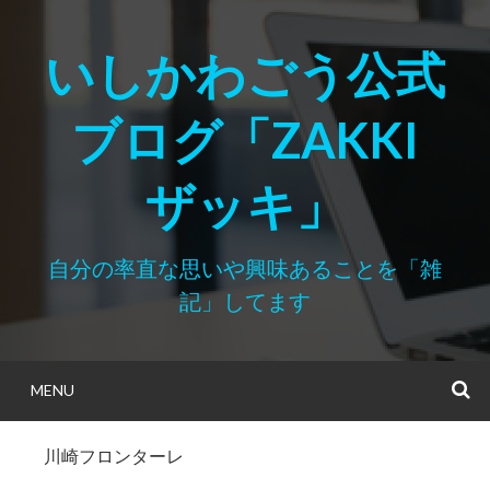
Skip
to
いしかわごう公式
content
ブログ「ZAKKI
ザッキ」
自分の率直な思いや興味あることを「雑
記」してます
MENU
S
川崎フロンターレ