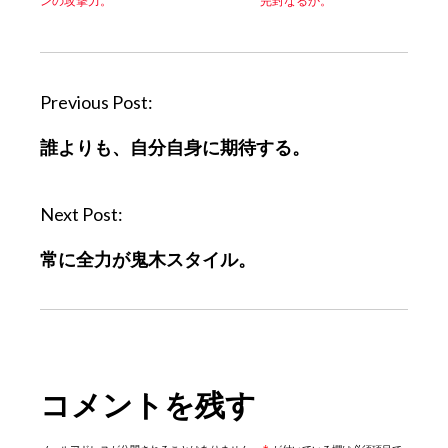
ンの攻撃力。
完封なるか。
P
Previous Post:
o
誰よりも、自分自身に期待する。
s
t
n
Next Post:
a
常に全力が鬼木スタイル。
v
i
g
a
t
コメントを残す
i
o