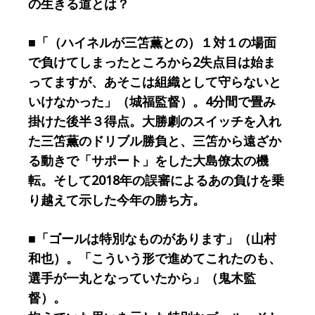
の生きる道とは？
■「（ハイネルが三笘薫との）１対１の場面
で負けてしまったところから2失点目は始ま
ってますが、あそこは組織として守らないと
いけなかった」（城福監督）。4分間で畳み
掛けた後半３得点。大勝劇のスイッチを入れ
た三笘薫のドリブル勝負と、三笘から遠ざか
る動きで「サポート」をした大島僚太の機
転。そして2018年の誤審によるあの負けを乗
り越えて示した今年の勝ち方。
■「ゴールは特別なものがあります」（山村
和也）。「こういう形で進めてこれたのも、
選手が一丸となっていたから」（鬼木監
督）。