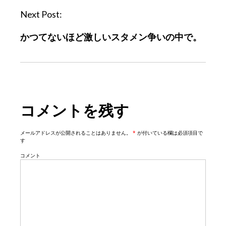
a
Next Post:
v
かつてないほど激しいスタメン争いの中で。
i
g
a
t
i
コメントを残す
o
n
メールアドレスが公開されることはありません。
*
が付いている欄は必須項目で
す
コメント