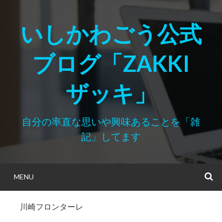
Skip
to
いしかわごう公式
content
ブログ「ZAKKI
ザッキ」
自分の率直な思いや興味あることを「雑
記」してます
MENU
S
川崎フロンターレ