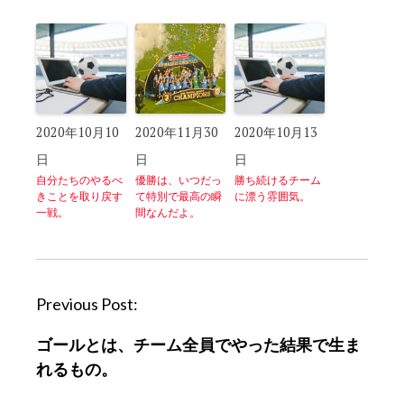
2020年10月10
2020年11月30
2020年10月13
日
日
日
自分たちのやるべ
優勝は、いつだっ
勝ち続けるチーム
きことを取り戻す
て特別で最高の瞬
に漂う雰囲気。
一戦。
間なんだよ。
P
Previous Post:
o
ゴールとは、チーム全員でやった結果で生ま
s
れるもの。
t
n