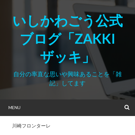
Skip
to
いしかわごう公式
content
ブログ「ZAKKI
ザッキ」
自分の率直な思いや興味あることを「雑
記」してます
MENU
S
川崎フロンターレ