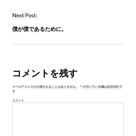
t
n
Next Post:
a
僕が僕であるために。
v
i
g
a
t
コメントを残す
i
o
n
メールアドレスが公開されることはありません。
*
が付いている欄は必須項目で
す
コメント