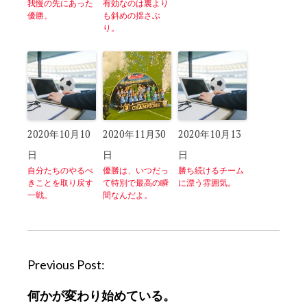
我慢の先にあった
有効なのは裏より
優勝。
も斜めの揺さぶ
り。
2020年10月10
2020年11月30
2020年10月13
日
日
日
自分たちのやるべ
優勝は、いつだっ
勝ち続けるチーム
きことを取り戻す
て特別で最高の瞬
に漂う雰囲気。
一戦。
間なんだよ。
P
Previous Post:
o
何かが変わり始めている。
s