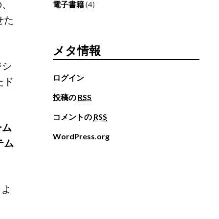
の、
電子書籍
(4)
せた
メタ情報
ジシ
ログイン
たド
投稿の
RSS
コメントの
RSS
ーム
WordPress.org
テム
）
。よ