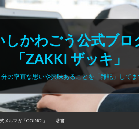
いしかわごう公式ブロ
「ZAKKI ザッキ」
自分の率直な思いや興味あることを「雑記」してま
式メルマガ「GOING!」
著書