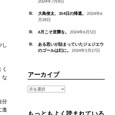
2024年7月8日
大島僚太、354日の帰還。
2024年6
月28日
6月こそ逆襲を。
2024年6月5日
少し
ある思いが詰まっていたジェジエウ
のゴールは幻に。
2024年5月27日
まく
アーカイブ
」な
ア
ー
自分
カ
イ
に進
もっともよく読まれている
ブ