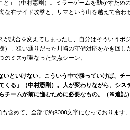
すこと」（中村憲剛）。ミラーゲームを動かすため
拗な右サイド攻撃と、リマという山を越えて合わ
ミスが試合を変えてしまったし、自分はそういうポ
樹）。狙い通りだった川崎の守備対応をかき回し
つのミスが重なった失点シーン。
かないといけない。こういう中で勝っていけば、チ
てくる」（中村憲剛）。人が変わりながら、シス
らチームが前に進むために必要なもの。（※追記
頭も含めて、全部で約8000文字になっております