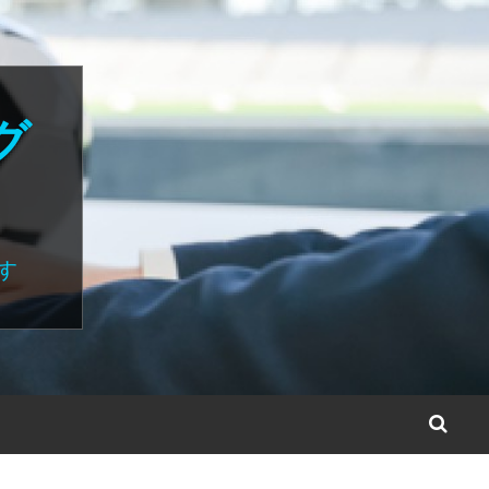
グ
す
S