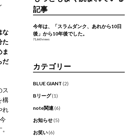
し
記事
今年は、「スラムダンク、あれから10日
はな
後」から10年後でした。
分た
71,660 views
めま
らだ
カテゴリー
BLUE GIANT
(2)
のス
Bリーグ
(1)
を構
note関連
(6)
やれ
今
お知らせ
(5)
す。
お笑い
(6)