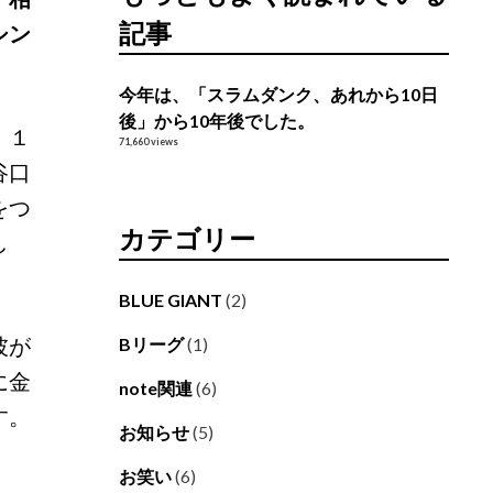
記事
シン
今年は、「スラムダンク、あれから10日
後」から10年後でした。
、１
71,660 views
谷口
をつ
カテゴリー
し
BLUE GIANT
(2)
彼が
Bリーグ
(1)
に金
note関連
(6)
す。
お知らせ
(5)
お笑い
(6)