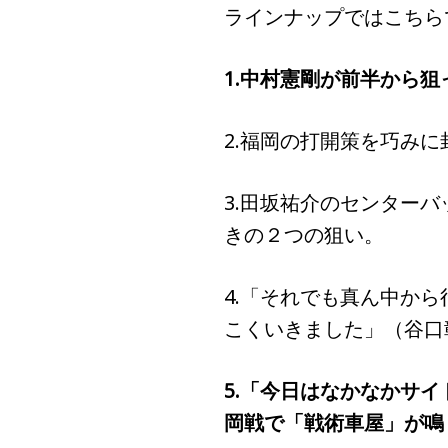
ラインナップではこちら
1.中村憲剛が前半から
2.福岡の打開策を巧み
3.田坂祐介のセンター
きの２つの狙い。
4.「それでも真ん中か
こくいきました」（谷口
5.「今日はなかなかサ
岡戦で「戦術車屋」が鳴