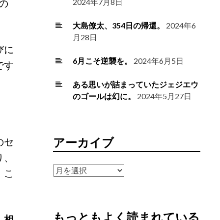
の
2024年7月8日
大島僚太、354日の帰還。
2024年6
月28日
びに
6月こそ逆襲を。
2024年6月5日
です
ある思いが詰まっていたジェジエウ
のゴールは幻に。
2024年5月27日
のセ
アーカイブ
り、
ア
、こ
ー
カ
イ
もっともよく読まれている
ブ
、相