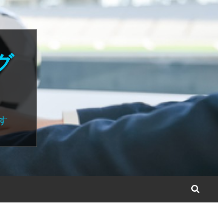
グ
す
S