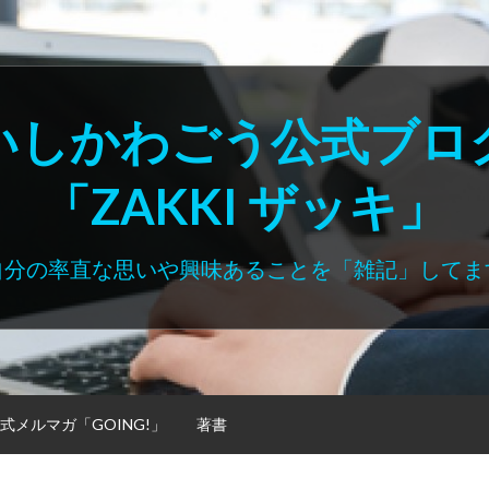
いしかわごう公式ブロ
「ZAKKI ザッキ」
自分の率直な思いや興味あることを「雑記」してま
式メルマガ「GOING!」
著書