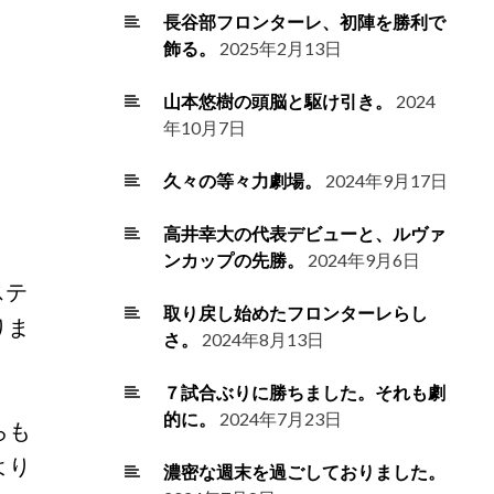
長谷部フロンターレ、初陣を勝利で
飾る。
2025年2月13日
山本悠樹の頭脳と駆け引き。
2024
年10月7日
久々の等々力劇場。
2024年9月17日
高井幸大の代表デビューと、ルヴァ
ンカップの先勝。
2024年9月6日
ステ
取り戻し始めたフロンターレらし
りま
さ。
2024年8月13日
７試合ぶりに勝ちました。それも劇
的に。
2024年7月23日
らも
より
濃密な週末を過ごしておりました。