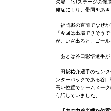
欠場。1stステージの
発症により、帯同をあき
福岡戦の直前でなぜか
「今回は出場できそうで
が、いざ出ると、ゴール
あとは谷口彰悟選手が
田坂祐介選手のセンタ
ンターバックである谷口
高い位置でゲームメーク
う話していました。
「左の中途半端な位置