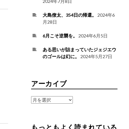
2024年7月8日
大島僚太、354日の帰還。
2024年6
月28日
6月こそ逆襲を。
2024年6月5日
ある思いが詰まっていたジェジエウ
のゴールは幻に。
2024年5月27日
アーカイブ
ア
ー
カ
イ
もっともよく読まれている
ブ