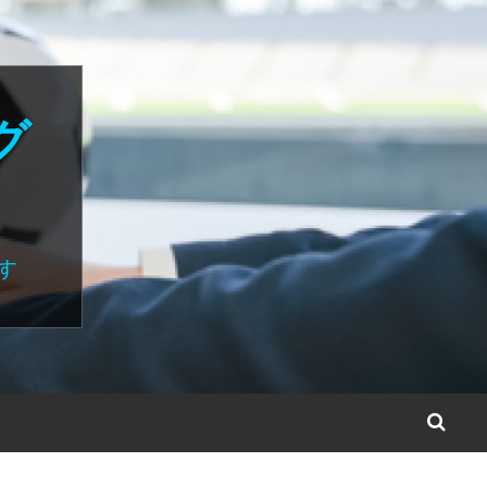
グ
す
S