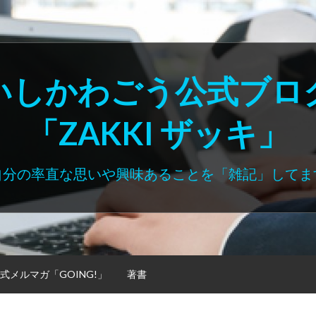
いしかわごう公式ブロ
「ZAKKI ザッキ」
自分の率直な思いや興味あることを「雑記」してま
式メルマガ「GOING!」
著書