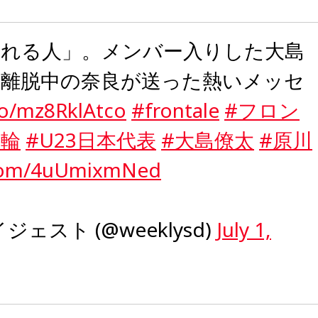
される人」。メンバー入りした大島
傷離脱中の奈良が送った熱いメッセ
.co/mz8RklAtco
#frontale
#フロン
五輪
#U23日本代表
#大島僚太
#原川
r.com/4uUmixmNed
ェスト (@weeklysd)
July 1,