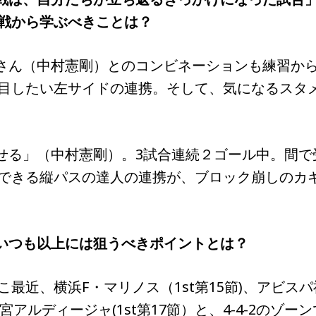
戦から学ぶべきことは？
ゴさん（中村憲剛）とのコンビネーションも練習か
目したい左サイドの連携。そして、気になるスタ
崩せる」（中村憲剛）。3試合連続２ゴール中。間で
できる縦パスの達人の連携が、ブロック崩しのカ
！いつも以上には狙うべきポイントとは？
近、横浜F・マリノス（1st第15節)、アビスパ
大宮アルディージャ(1st第17節）と、4-4-2のゾーン