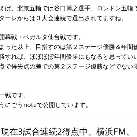
えば、北京五輪では谷口博之選手、ロンドン五輪
ターレからは３大会連続で選出されてますね。
開幕戦・ベガルタ仙台戦です。
まった以上、目指すのは第２ステージ優勝＆年間
勝すれば、ほぼほぼ年間優勝にもなると思ってい
点で得失点の差での第２ステージ優勝などでない
一戦です。
うにごうnoteで公開しています。
現在3試合連続2得点中。横浜FM、