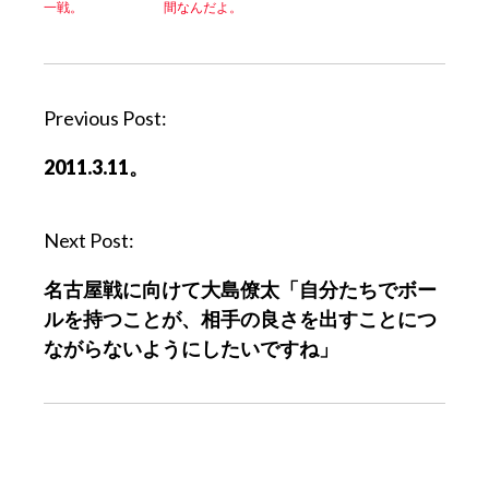
一戦。
間なんだよ。
P
Previous Post:
o
2011.3.11。
s
t
n
Next Post:
a
名古屋戦に向けて大島僚太「自分たちでボー
v
ルを持つことが、相手の良さを出すことにつ
i
ながらないようにしたいですね」
g
a
t
i
o