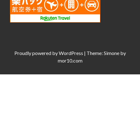
Proudly powered by
WordPress
|
Theme:
Simone
by
mor10.com