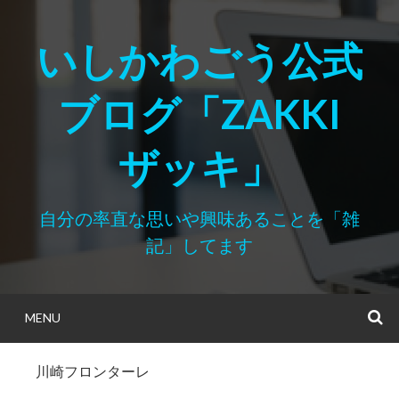
Skip
to
いしかわごう公式
content
ブログ「ZAKKI
ザッキ」
自分の率直な思いや興味あることを「雑
記」してます
MENU
S
川崎フロンターレ