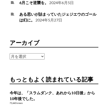
6月こそ逆襲を。
2024年6月5日
ある思いが詰まっていたジェジエウのゴール
は幻に。
2024年5月27日
アーカイブ
ア
ー
カ
イ
もっともよく読まれている記事
ブ
今年は、「スラムダンク、あれから10日後」から
10年後でした。
71,660 views