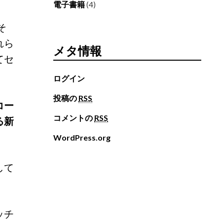
電子書籍
(4)
そ
れら
メタ情報
てセ
ログイン
投稿の
RSS
コー
コメントの
RSS
る新
WordPress.org
して
ッチ