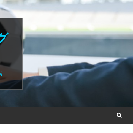
グ
す
S