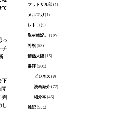
フットサル部
(1)
せて
メルマガ
(1)
」
レトロ
(5)
取材雑記。
(199)
思っ
将棋
(58)
ーチ
断
情熱大陸
(15)
書評
(201)
ビジネス
(9)
岩下
漫画紹介
(77)
の間
る判
紹介本
(45)
功し
雑記
(551)