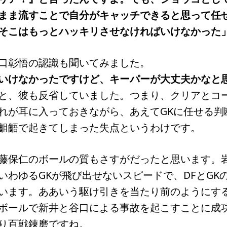
まま流すことで自分がキャッチできると思って任
そこはもっとハッキリさせなければいけなかった
口彰悟の認識も聞いてみました。
いけなかったですけど、キーパーが大丈夫かなと
と、彼も反省していました。つまり、クリアとコ
れが耳に入っておきながら、あえてGKに任せる判
齟齬で起きてしまった失点というわけです。
藤保仁のボールの質もさすがだったと思います。
いわゆるGKが飛び出せないスピードで、DFとGK
います。ああいう駆け引きを当たり前のようにす
ボールで新井と谷口による事故を起こすことに成
り百戦錬磨ですね。