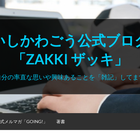
いしかわごう公式ブロ
「ZAKKI ザッキ」
自分の率直な思いや興味あることを「雑記」してま
式メルマガ「GOING!」
著書