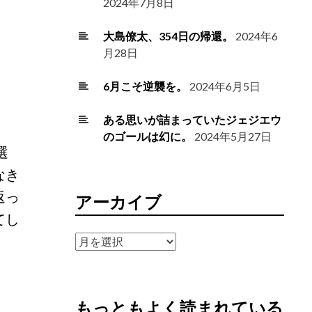
2024年7月8日
大島僚太、354日の帰還。
2024年6
月28日
6月こそ逆襲を。
2024年6月5日
ある思いが詰まっていたジェジエウ
のゴールは幻に。
2024年5月27日
選
なき
返っ
アーカイブ
てし
ア
ー
カ
イ
もっともよく読まれている
ブ