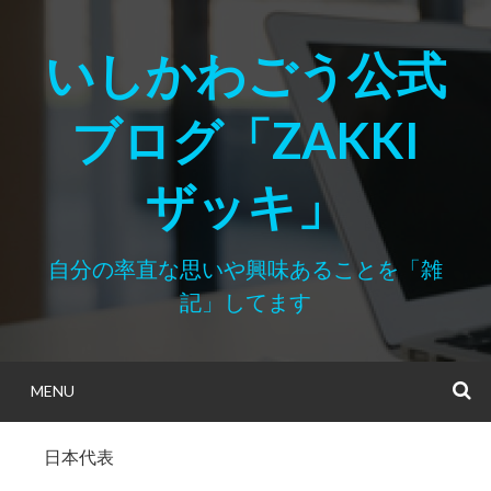
Skip
to
いしかわごう公式
content
ブログ「ZAKKI
ザッキ」
自分の率直な思いや興味あることを「雑
記」してます
MENU
S
日本代表