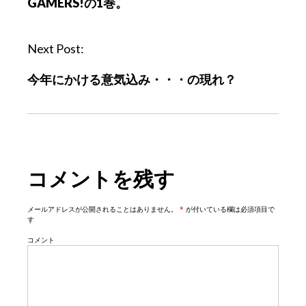
GAMERS!の1巻。
t
n
a
Next Post:
v
今年にかける意気込み・・・の現れ？
i
g
a
t
i
コメントを残す
o
n
メールアドレスが公開されることはありません。
*
が付いている欄は必須項目で
す
コメント