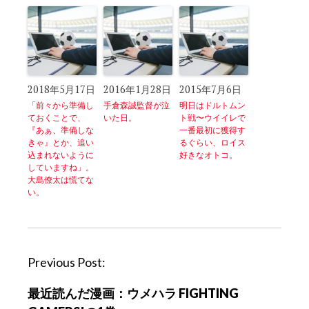
2018年5月17日
2016年1月28日
2015年7月6日
「前々から準備し
手倉森誠監督が泣
明日はドルトムン
ておくことで、
いた日。
ト戦〜ウイイレで
『あぁ、準備しな
一番最初に獲得す
きゃ』とか、追い
るぐらい、ロイス
込まれないように
好きなオトコ。
していますね」。
大島僚太は慌てな
い。
P
Previous Post:
o
最近読んだ漫画：ウメハラ FIGHTING
s