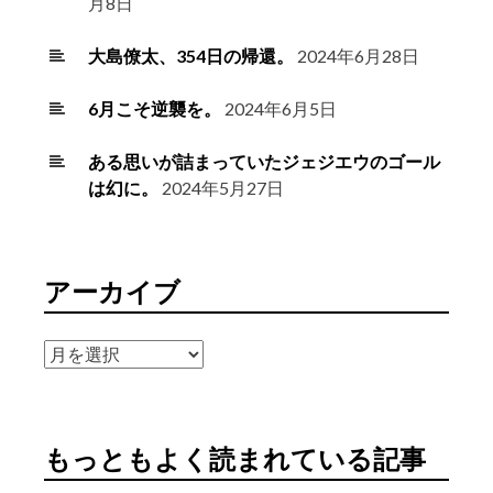
月8日
大島僚太、354日の帰還。
2024年6月28日
6月こそ逆襲を。
2024年6月5日
ある思いが詰まっていたジェジエウのゴール
は幻に。
2024年5月27日
アーカイブ
ア
ー
カ
イ
もっともよく読まれている記事
ブ