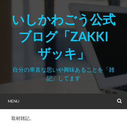
Skip
to
いしかわごう公式
content
ブログ「ZAKKI
ザッキ」
自分の率直な思いや興味あることを「雑
記」してます
MENU
S
取材雑記。