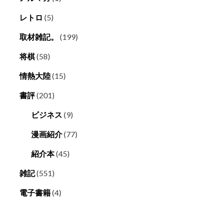
レトロ
(5)
取材雑記。
(199)
将棋
(58)
情熱大陸
(15)
書評
(201)
ビジネス
(9)
漫画紹介
(77)
紹介本
(45)
雑記
(551)
電子書籍
(4)