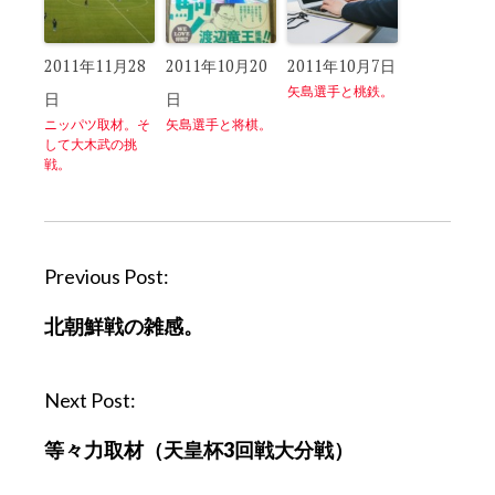
2011年11月28
2011年10月20
2011年10月7日
矢島選手と桃鉄。
日
日
ニッパツ取材。そ
矢島選手と将棋。
して大木武の挑
戦。
P
Previous Post:
o
北朝鮮戦の雑感。
s
t
n
Next Post:
a
等々力取材（天皇杯3回戦大分戦）
v
i