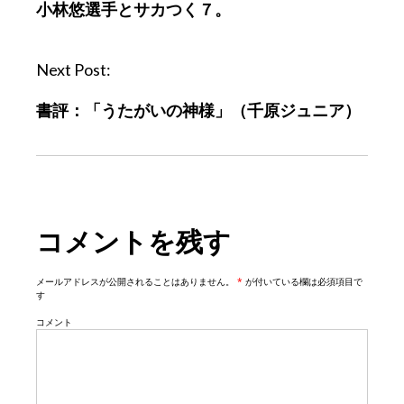
小林悠選手とサカつく７。
s
t
n
Next Post:
a
書評：「うたがいの神様」（千原ジュニア）
v
i
g
a
t
コメントを残す
i
o
n
メールアドレスが公開されることはありません。
*
が付いている欄は必須項目で
す
コメント