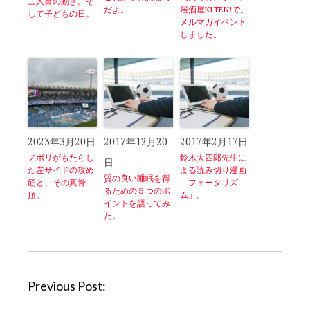
三人目の動き。そ
だよ。
居酒屋KITEN!で、
して子どもの日。
メルマガイベント
しました。
2023年3月20日
2017年12月20
2017年2月17日
ノボリがもたらし
鈴木大四郎先生に
日
た左サイドの攻め
よる読み切り漫画
質の良い睡眠を得
筋と、その真骨
「フェータリズ
るための５つのポ
頂。
ム」。
イントを語ってみ
た。
P
Previous Post:
o