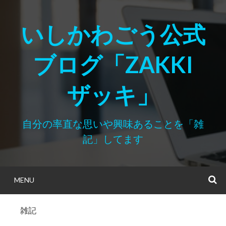
Skip
to
いしかわごう公式
content
ブログ「ZAKKI
ザッキ」
自分の率直な思いや興味あることを「雑
記」してます
MENU
S
雑記