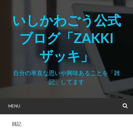
Skip
to
いしかわごう公式
content
ブログ「ZAKKI
ザッキ」
自分の率直な思いや興味あることを「雑
記」してます
MENU
S
雑記