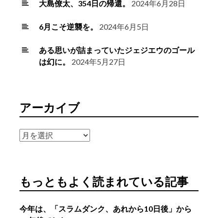
大島僚太、354日の帰還。
2024年6月28日
6月こそ逆襲を。
2024年6月5日
ある思いが詰まっていたジェジエウのゴール
は幻に。
2024年5月27日
アーカイブ
ア
ー
カ
イ
もっともよく読まれている記事
ブ
今年は、「スラムダンク、あれから10日後」から