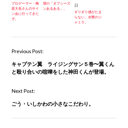
プロゲーマー・梅
僕の「オフシーズ
日
原大吾さんのサイ
ンあるある」。
ギリギリ感がたま
ン会に行ってきた
らない、水際のジ
ぞ。
ャミラ。
P
Previous Post:
o
キャプテン翼 ライジングサン５巻〜翼くん
s
と殴り合いの喧嘩をした神田くんが登場。
t
n
a
Next Post:
v
ごう・いしかわの小さなこだわり。
i
g
a