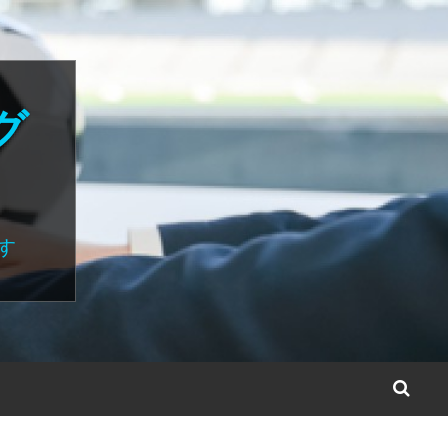
グ
す
S