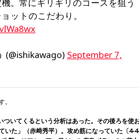
定機。常にギリギリのコースを狙う
ショットのこだわり。
ZlvIWa8wx
@ishikawago)
September 7,
す。
食いついてくるという分析はあった。その後ろを使
ていた」（赤﨑秀平）。攻め筋になっていた〔4-4