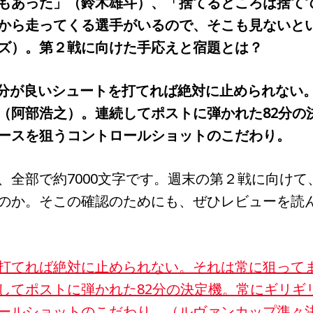
もあった」（鈴木雄斗）、「捨てるところは捨て
から走ってくる選手がいるので、そこも見ないと
ズ）。第２戦に向けた手応えと宿題とは？
「自分が良いシュートを打てれば絶対に止められない
（阿部浩之）。連続してポストに弾かれた82分の
ースを狙うコントロールショットのこだわり。
、全部で約7000文字です。週末の第２戦に向けて
のか。そこの確認のためにも、ぜひレビューを読
打てれば絶対に止められない。それは常に狙って
してポストに弾かれた82分の決定機。常にギリギ
ールショットのこだわり。（ルヴァンカップ準々