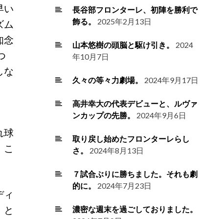
早い
長谷部フロンターレ、初陣を勝利で
飾る。
2025年2月13日
ズム
知念
山本悠樹の頭脳と駆け引き。
2024
つ
年10月7日
しな
久々の等々力劇場。
2024年9月17日
高井幸大の代表デビューと、ルヴァ
ンカップの先勝。
2024年9月6日
れ球
取り戻し始めたフロンターレらし
、こ
さ。
2024年8月13日
７試合ぶりに勝ちました。それも劇
的に。
2024年7月23日
ディ
」と
濃密な週末を過ごしておりました。