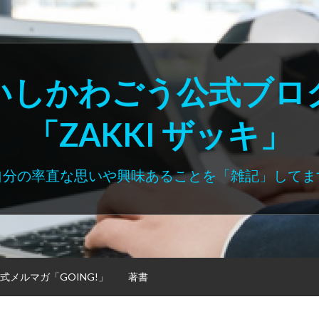
いしかわごう公式ブロ
「ZAKKI ザッキ」
自分の率直な思いや興味あることを「雑記」してま
式メルマガ「GOING!」
著書