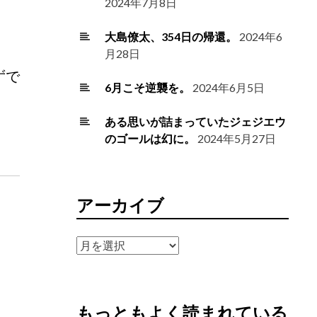
2024年7月8日
大島僚太、354日の帰還。
2024年6
月28日
ずで
6月こそ逆襲を。
2024年6月5日
ある思いが詰まっていたジェジエウ
のゴールは幻に。
2024年5月27日
アーカイブ
ア
ー
カ
イ
もっともよく読まれている
ブ