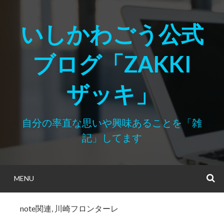
Skip
to
いしかわごう公式
content
ブログ「ZAKKI
ザッキ」
自分の率直な思いや興味あることを「雑
記」してます
MENU
S
note関連
,
川崎フロンターレ