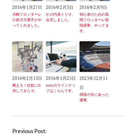
2016年1月27日
2016年2月3日
2016年2月9日
川崎フロンターレ
U-23代表トリオ、
初心者のための風
の原川力選手がや
合流しました。
間フロンターレ観
ってくれました。
戦講座、やってま
す。
2016年2月13日
2016年1月25日
2023年12月11
燃えろ！J2党に出
noteのラインナッ
日
演してきたぞ。
プはこちらです。
我慢の先にあった
優勝。
P
Previous Post: