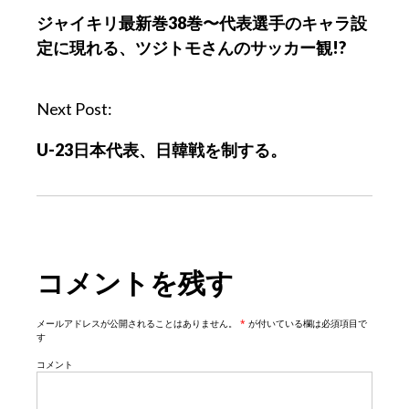
o
ジャイキリ最新巻38巻〜代表選手のキャラ設
s
定に現れる、ツジトモさんのサッカー観!?
t
n
a
Next Post:
v
U-23日本代表、日韓戦を制する。
i
g
a
t
i
コメントを残す
o
n
メールアドレスが公開されることはありません。
*
が付いている欄は必須項目で
す
コメント