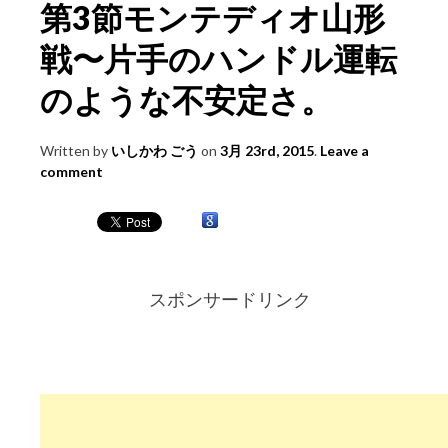
第3節モンテディオ山形
戦〜片手のハンドル運転
のような不安定さ。
Written by
いしかわ ごう
on
3月 23rd, 2015
.
Leave a
comment
スポンサードリンク