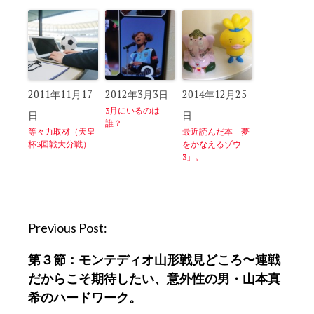
2011年11月17
2012年3月3日
2014年12月25
3月にいるのは
日
日
誰？
等々力取材（天皇
最近読んだ本「夢
杯3回戦大分戦）
をかなえるゾウ
3」。
P
Previous Post:
o
第３節：モンテディオ山形戦見どころ〜連戦
s
だからこそ期待したい、意外性の男・山本真
t
希のハードワーク。
n