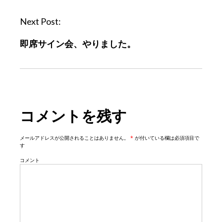
a
v
Next Post:
i
即席サイン会、やりました。
g
a
t
i
o
コメントを残す
n
メールアドレスが公開されることはありません。
*
が付いている欄は必須項目で
す
コメント