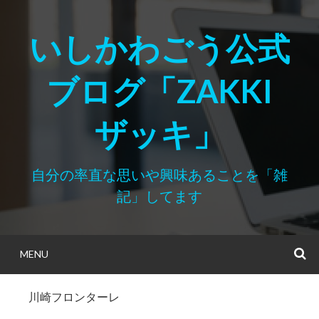
Skip
to
いしかわごう公式
content
ブログ「ZAKKI
ザッキ」
自分の率直な思いや興味あることを「雑
記」してます
MENU
S
川崎フロンターレ