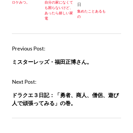
ロケみつ。
自分の家になくて
日
も困らないけど、
集めたことあるも
あったら嬉しい家
の
電
P
Previous Post:
o
ミスターレッズ・福田正博さん。
s
t
n
Next Post:
a
ドラクエ３日記：「勇者、商人、僧侶、遊び
v
人で頑張ってみる」の巻。
i
g
a
t