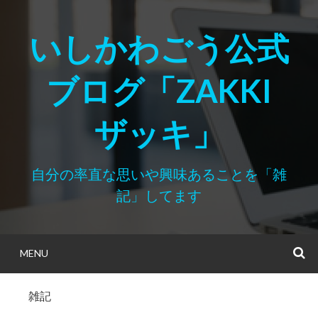
Skip
to
いしかわごう公式
content
ブログ「ZAKKI
ザッキ」
自分の率直な思いや興味あることを「雑
記」してます
MENU
S
雑記