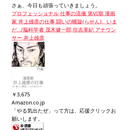
さぁ、今日も頑張っていきましょう。
プロフェッショナル 仕事の流儀 第VI期 漫画
家 井上雄彦の仕事 闘いの螺旋(らせん)、いま
だ…/脳科学者 茂木健一郎,住吉美紀 アナウン
サー,井上雄彦
￥3,675
Amazon.co.jp
「やる気出たぜ」って方は、応援クリックお
願いします。