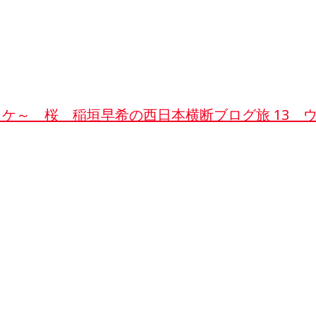
ロケ～ 桜 稲垣早希の西日本横断ブログ旅 13 