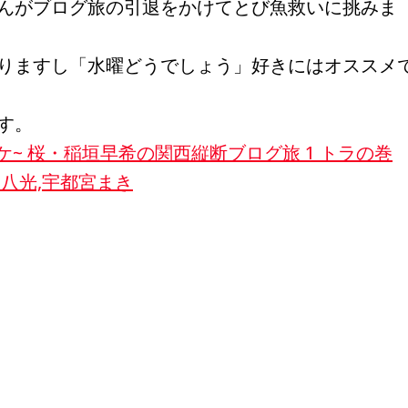
んがブログ旅の引退をかけてとび魚救いに挑みま
りますし「水曜どうでしょう」好きにはオススメ
す。
ロケ~ 桜・稲垣早希の関西縦断ブログ旅 1 トラの巻
月亭八光,宇都宮まき