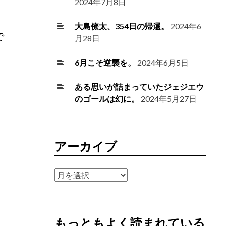
2024年7月8日
大島僚太、354日の帰還。
2024年6
で
月28日
6月こそ逆襲を。
2024年6月5日
ある思いが詰まっていたジェジエウ
のゴールは幻に。
2024年5月27日
アーカイブ
ア
ー
カ
イ
もっともよく読まれている
ブ