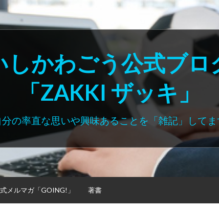
いしかわごう公式ブロ
「ZAKKI ザッキ」
自分の率直な思いや興味あることを「雑記」してま
式メルマガ「GOING!」
著書