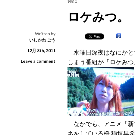
雑記
ロケみつ。
Written by
いしかわ ごう
12月 8th, 2011
水曜日深夜はなにかと
しまう番組が「ロケみつ
Leave a comment
なかでも、アニメ「新
ネをしている桜 稲垣早