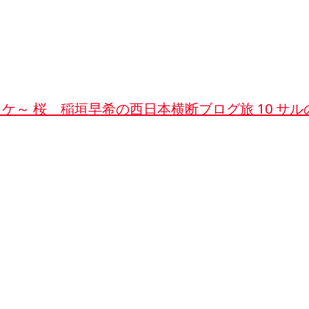
ロケ～ 桜 稲垣早希の西日本横断ブログ旅 10 サル