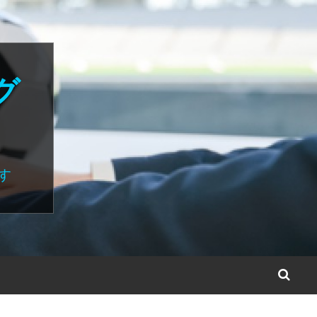
グ
す
S