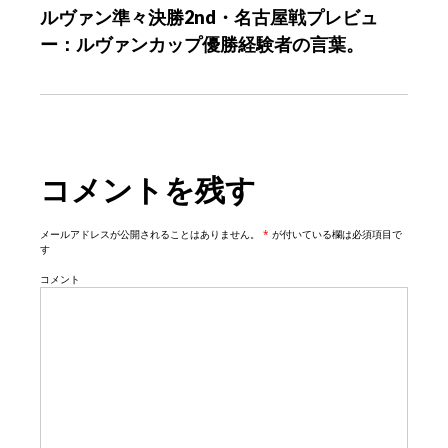
ルヴァン準々決勝2nd・名古屋戦プレビュ
t
ー：ルヴァンカップ優勝経験者の言葉。
i
o
n
コメントを残す
メールアドレスが公開されることはありません。
*
が付いている欄は必須項目で
す
コメント