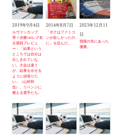
2019年9月4日
2014年8月7日
2023年12月11
ルヴァンカップ
「ボクはファミコ
日
準々決勝1stレグ名
ンが欲しかったの
我慢の先にあった
古屋戦プレビュ
に」を読んだ。
優勝。
ー：「結果という
ところでは自分は
出しきれていな
い。大会は違う
が、結果を出せる
ように頑張りた
い」（山村和
也）。リベンジに
燃える選手たち。