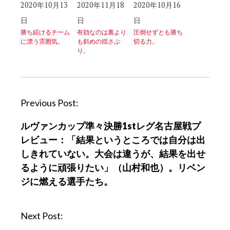
2020年10月13
2020年11月18
2020年10月16
日
日
日
勝ち続けるチーム
有効なのは裏より
圧倒せずとも勝ち
に漂う雰囲気。
も斜めの揺さぶ
切る力。
り。
P
Previous Post:
o
ルヴァンカップ準々決勝1stレグ名古屋戦プ
s
レビュー：「結果というところでは自分は出
t
しきれていない。大会は違うが、結果を出せ
n
るように頑張りたい」（山村和也）。リベン
a
ジに燃える選手たち。
v
i
g
Next Post:
a