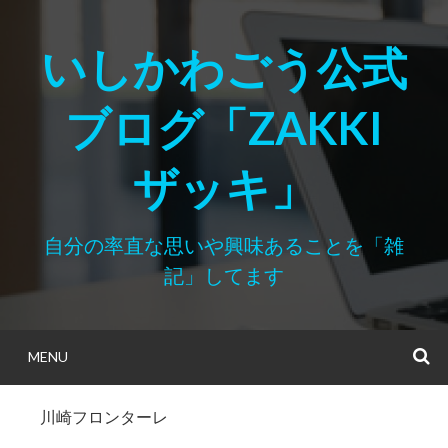
Skip
to
いしかわごう公式
content
ブログ「ZAKKI
ザッキ」
自分の率直な思いや興味あることを「雑
記」してます
MENU
S
川崎フロンターレ