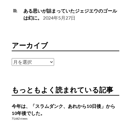
ある思いが詰まっていたジェジエウのゴール
は幻に。
2024年5月27日
アーカイブ
ア
ー
カ
イ
もっともよく読まれている記事
ブ
今年は、「スラムダンク、あれから10日後」から
10年後でした。
71,662 views