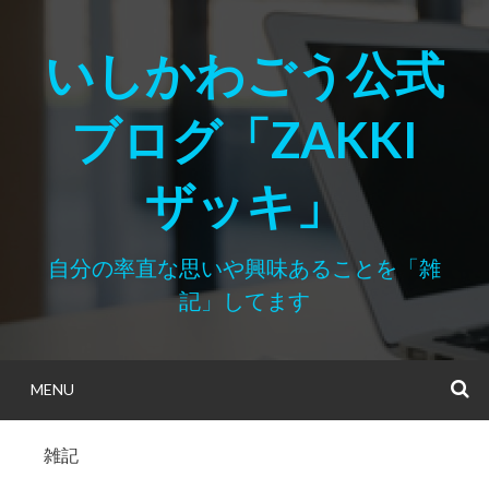
Skip
to
いしかわごう公式
content
ブログ「ZAKKI
ザッキ」
自分の率直な思いや興味あることを「雑
記」してます
MENU
S
雑記