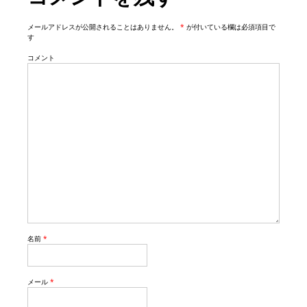
o
n
メールアドレスが公開されることはありません。
*
が付いている欄は必須項目で
す
コメント
名前
*
メール
*