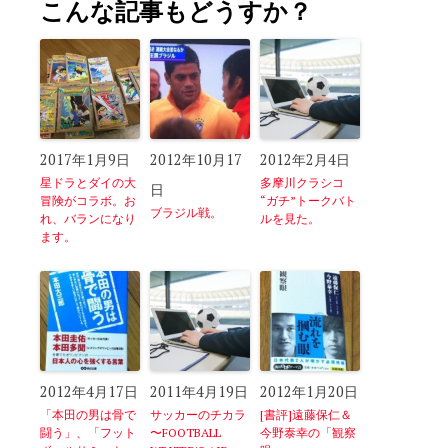
こんな記事もどうすか？
2017年1月9日
2012年10月17
2012年2月4日
星ドラとダイの大
多摩川クラシコ
日
冒険がコラボ。お
“ガチ”トークバト
ブラジル戦。
れ、バランになり
ルを見た。
ます。
2012年4月17日
2011年4月19日
2012年1月20日
「本田の男は骨で
サッカーのチカラ
[書評]遠藤保仁＆
闘う」、「フット
〜FOOTBALL
今野泰幸の「観察