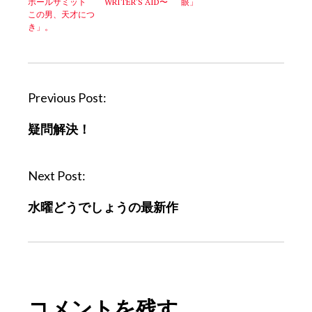
ボールサミット
WRITER'S AID〜
眼」
この男、天才につ
き」。
P
Previous Post:
o
疑問解決！
s
t
n
Next Post:
a
水曜どうでしょうの最新作
v
i
g
a
t
コメントを残す
i