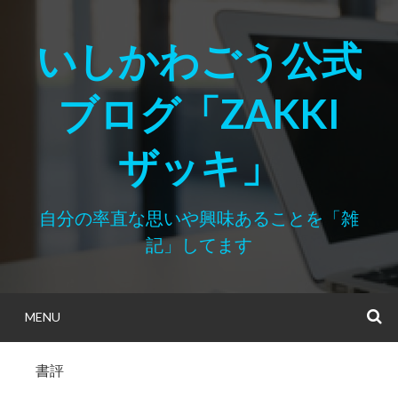
Skip
to
いしかわごう公式
content
ブログ「ZAKKI
ザッキ」
自分の率直な思いや興味あることを「雑
記」してます
MENU
S
書評