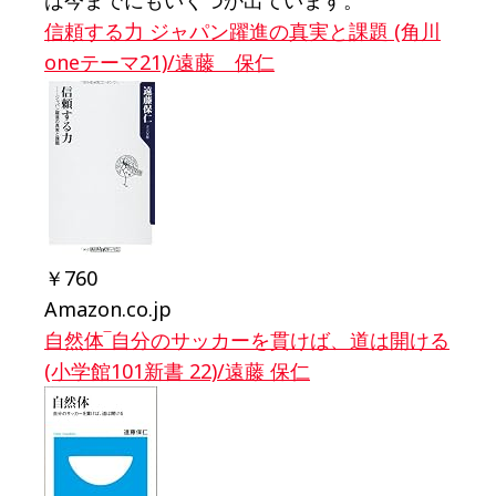
は今までにもいくつか出ています。
信頼する力 ジャパン躍進の真実と課題 (角川
oneテーマ21)/遠藤 保仁
￥760
Amazon.co.jp
自然体‾自分のサッカーを貫けば、道は開ける
(小学館101新書 22)/遠藤 保仁