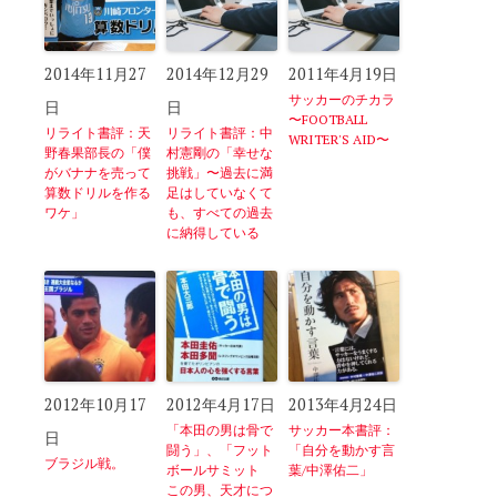
2014年11月27
2014年12月29
2011年4月19日
サッカーのチカラ
日
日
〜FOOTBALL
リライト書評：天
リライト書評：中
WRITER'S AID〜
野春果部長の「僕
村憲剛の「幸せな
がバナナを売って
挑戦」〜過去に満
算数ドリルを作る
足はしていなくて
ワケ」
も、すべての過去
に納得している
2012年10月17
2012年4月17日
2013年4月24日
「本田の男は骨で
サッカー本書評：
日
闘う」、「フット
「自分を動かす言
ブラジル戦。
ボールサミット
葉/中澤佑二」
この男、天才につ