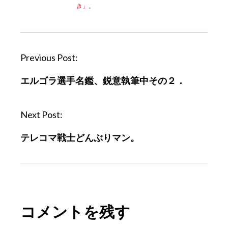
き」。
P
Previous Post:
o
エルゴラ選手名鑑、鋭意執筆中その２．
s
t
n
Next Post:
a
テレコマ戦士どんぶりマン。
v
i
g
a
t
コメントを残す
i
o