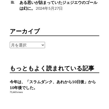
ある思いが詰まっていたジェジエウのゴール
は幻に。
2024年5月27日
アーカイブ
ア
ー
カ
イ
もっともよく読まれている記事
ブ
今年は、「スラムダンク、あれから10日後」から
10年後でした。
71,660 views