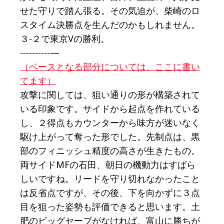
せた守りで踏ん張る。その気迫が、柴崎のロ
スタイム決勝点を生んだのかもしれません。
３-２で東京Vの勝利。
----------—
（ベースとなる部分については、ここに書い
てます）
攻撃に関しては、狙い通りの形が構築されて
いる印象です。サイドから起点を作れている
し、２得点もカウンターから味方が迷いなく
駆け上がって奪った形でした。先制点は、黒
部のフィニッシュ精度の高さが生きたもの。
両サイドMFの石田、朝日の機動力はすばら
しいですね。リードを守り切れなかったこと
は反省点ですが、その後、下を向かずに３点
目を狙った姿勢も評価できると思います。土
肥のビッグセーブがなければ、富山に勝ちが