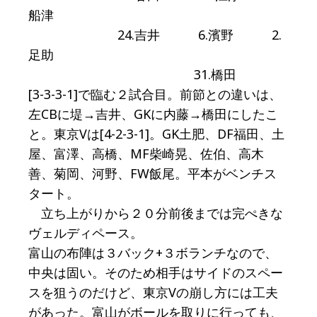
船津
24.吉井 6.濱野 2.
足助
31.橋田
[3-3-3-1]で臨む２試合目。前節との違いは、
左CBに堤→吉井、GKに内藤→橋田にしたこ
と。東京Vは[4-2-3-1]。GK土肥、DF福田、土
屋、富澤、高橋、MF柴崎晃、佐伯、高木
善、菊岡、河野、FW飯尾。平本がベンチス
タート。
立ち上がりから２０分前後までは完ぺきな
ヴェルディペース。
富山の布陣は３バック+３ボランチなので、
中央は固い。そのため相手はサイドのスペー
スを狙うのだけど、東京Vの崩し方には工夫
があった。富山がボールを取りに行っても、