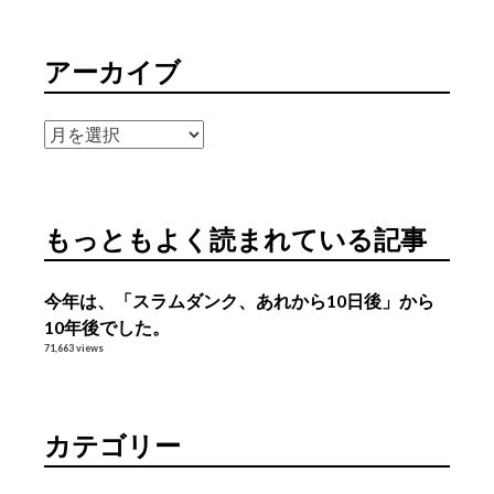
アーカイブ
ア
ー
カ
イ
もっともよく読まれている記事
ブ
今年は、「スラムダンク、あれから10日後」から
10年後でした。
71,663 views
カテゴリー