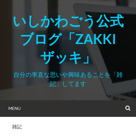
Skip
to
いしかわごう公式
content
ブログ「ZAKKI
ザッキ」
自分の率直な思いや興味あることを「雑
記」してます
MENU
S
雑記