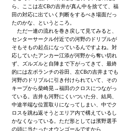
ら、ここは左CBの吉井が真ん中を捨てて、福
田の対応に出ていく判断をするべき場面だっ
たのかな、というところ。
ただ一連の流れを巻き戻して見てみると、
センターサークル付近での河野のドリブルが
そもそもの起点になっているんですよね。対
応していたアンカー江添が河野から奪い切れ
ず、ズルズルと自陣まで下がってきて、最終
的には左ボランチの谷田、左CBの吉井までも
河野のドリブルに引き付けられていて、その
キープから柴崎晃→福田のクロスにつながっ
ている。吉井も河野にくいついた分、結局、
中途半端な位置取りになってしまい、中でク
ロスを跳ね返そうとエリア内で構えているし
かなくなっている。ただ形としては濱野選手
の頭に当たったオウンゴールですから