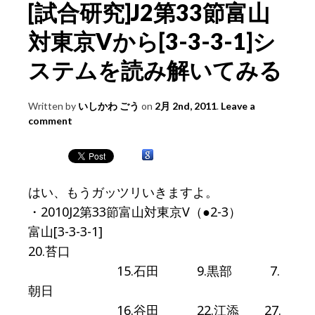
[試合研究]J2第33節富山
対東京Vから[3-3-3-1]シ
ステムを読み解いてみる
Written by
いしかわ ごう
on
2月 2nd, 2011
.
Leave a
comment
はい、もうガッツリいきますよ。
・2010J2第33節富山対東京V（●2-3）
富山[3-3-3-1]
20.苔口
15.石田 9.黒部 7.
朝日
16.谷田 22.江添 27.