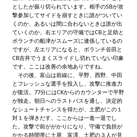
としたが振り切られています。相手のSBが攻
撃参加してサイドを崩すときに誰がついてい
くのか、あるいは間に合わないときは誰が出
ていくのか。右エリアの守備ではCBと足助と
ボランチの船津がスムーズに連係しているの
ですが、左エリアになると、ボランチ谷田と
CB吉井でうまくスライドし切れていない印象
です。ここは改善の余地ありですね。
その後、富山は前線に、平野、西野、中田
とフレッシュな選手を投入し、攻撃に推進力
が復活。77分にはCKからのカウンターで平野
が独走。朝日へのラストパスを通し、決定的
なシュートチャンスを得たが、土肥がこの１
対１を弾きだす。ここからは一進一退でし
た。攻撃で前ががかりになり、守備で負担が
かかる時間帯に土屋、富澤、土肥の３人が見