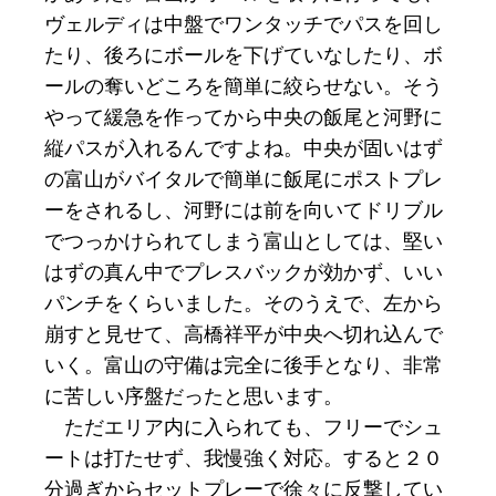
ヴェルディは中盤でワンタッチでパスを回し
たり、後ろにボールを下げていなしたり、ボ
ールの奪いどころを簡単に絞らせない。そう
やって緩急を作ってから中央の飯尾と河野に
縦パスが入れるんですよね。中央が固いはず
の富山がバイタルで簡単に飯尾にポストプレ
ーをされるし、河野には前を向いてドリブル
でつっかけられてしまう富山としては、堅い
はずの真ん中でプレスバックが効かず、いい
パンチをくらいました。そのうえで、左から
崩すと見せて、高橋祥平が中央へ切れ込んで
いく。富山の守備は完全に後手となり、非常
に苦しい序盤だったと思います。
ただエリア内に入られても、フリーでシュ
ートは打たせず、我慢強く対応。すると２０
分過ぎからセットプレーで徐々に反撃してい