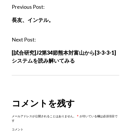
P
Previous Post:
o
長友、インテル。
s
t
n
Next Post:
a
[試合研究]J2第34節熊本対富山から[3-3-3-1]
v
システムを読み解いてみる
i
g
a
t
i
コメントを残す
o
n
メールアドレスが公開されることはありません。
*
が付いている欄は必須項目で
す
コメント