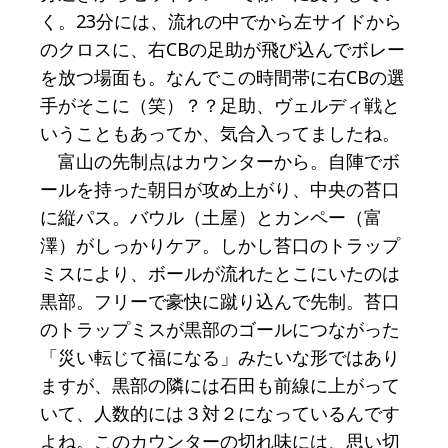
く。23分には、流れの中でから左サイドから
のクロスに、右CBの足助が飛び込んでボレー
を放つ場面も。なんでこの時間帯に右CBの選
手がそこに（笑）？？足助、ヴェルディ戦と
いうこともあってか、気合入ってましたね。
富山の先制点はカウンターから。自陣でボ
ールを持った朝日が攻め上がり、中央の苔口
に縦パス。バウル（土屋）とカンペー（富
澤）がしっかりケア。しかし苔口のトラップ
ミスにより、ボールが流れたとこにいたのは
黒部。フリーで豪快に蹴り込んで先制。苔口
のトラップミスが黒部のゴールにつながった
「災い転じて福になる」みたいな形ではあり
ますが、黒部の隣には石田も前線に上がって
いて、人数的には３対２になっているんです
よね。このカウンターの切れ味には、思い切