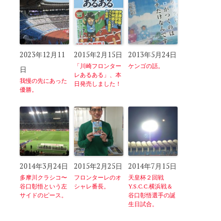
2023年12月11
2015年2月15日
2013年5月24日
「川崎フロンター
ケンゴの話。
日
レあるある」、本
我慢の先にあった
日発売しました！
優勝。
2014年3月24日
2015年2月25日
2014年7月15日
多摩川クラシコ〜
フロンターレのオ
天皇杯２回戦
谷口彰悟という左
シャレ番長。
Y.S.C.C.横浜戦＆
サイドのピース。
谷口彰悟選手の誕
生日試合。