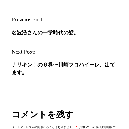
P
Previous Post:
o
名波浩さんの中学時代の話。
s
t
n
Next Post:
a
ナリキン！の６巻〜川崎フロハイーレ、出て
v
ます。
i
g
a
t
i
コメントを残す
o
n
メールアドレスが公開されることはありません。
*
が付いている欄は必須項目で