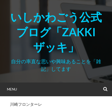
Skip
to
いしかわごう公式
content
ブログ「ZAKKI
ザッキ」
自分の率直な思いや興味あることを「雑
記」してます
MENU
S
川崎フロンターレ