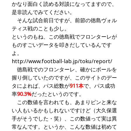
かなり面白く読める対談になってますので、
是非読んでみてください。
そんな試合前日ですが、前節の徳島ヴォル
ティス戦のことも少し。
というのもね、この徳島戦でフロンターレが
ものすごいデータを叩きだしているんです
よ。
http://www.football-lab.jp/toku/report/
徳島戦でのフロンターレ、確かにボールを
握り倒していたのですが、このサイトのデー
タによれば、パス総数が
911本
で、パス成功
率
90.3%
だったというのです。
この数値を言われても、あまりピンと来な
い人もいるかもしれないですけど（大久保選
手がそうでした・笑）、この数値って実は異
常なんです。というか、こんな数値は初めて