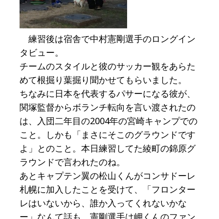
練習後は宿舎で中村憲剛選手のロングイン
タビュー。
チームのスタイルと彼のサッカー観をあらた
めて根掘り葉掘り聞かせてもらいました。
ちなみに日本を代表するパサーになる彼が、
関塚監督からボランチ転向を言い渡されたの
は、入団二年目の2004年の宮崎キャンプでの
こと。しかも「まさにそこのグラウンドです
よ」とのこと。本日練習してた綾町の錦原グ
ラウンドで言われたのね。
あとキャプテン翼の松山くんがコンサドーレ
札幌に加入したことを受けて、「フロンター
レはいないから、誰か入ってくれないかな
ー」なんて話も。憲剛選手は岬くんのファン