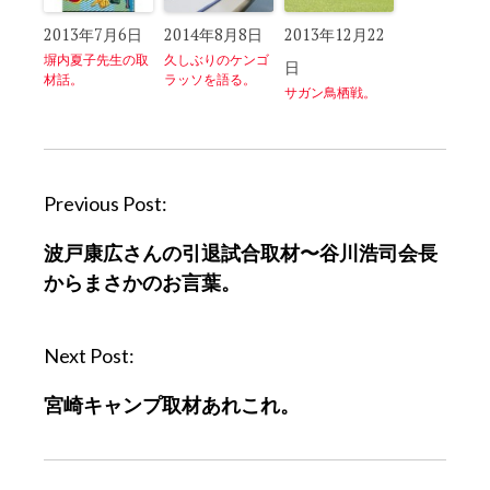
2013年7月6日
2014年8月8日
2013年12月22
塀内夏子先生の取
久しぶりのケンゴ
日
材話。
ラッソを語る。
サガン鳥栖戦。
P
Previous Post:
o
波戸康広さんの引退試合取材〜谷川浩司会長
s
からまさかのお言葉。
t
n
a
Next Post:
v
宮崎キャンプ取材あれこれ。
i
g
a