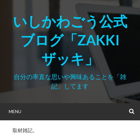
Skip
to
いしかわごう公式
content
ブログ「ZAKKI
ザッキ」
自分の率直な思いや興味あることを「雑
記」してます
MENU
S
取材雑記。