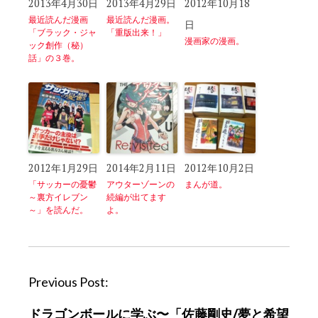
2013年4月30日
2013年4月29日
2012年10月18
最近読んだ漫画
最近読んだ漫画。
日
「ブラック・ジャ
「重版出来！」
漫画家の漫画。
ック創作（秘）
話」の３巻。
2012年1月29日
2014年2月11日
2012年10月2日
「サッカーの憂鬱
アウターゾーンの
まんが道。
～裏方イレブン
続編が出てます
～」を読んだ。
よ。
P
Previous Post:
o
ドラゴンボールに学ぶ〜「佐藤剛史/夢と希望