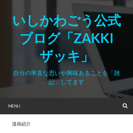
Skip
to
いしかわごう公式
content
ブログ「ZAKKI
ザッキ」
自分の率直な思いや興味あることを「雑
記」してます
MENU
S
漫画紹介