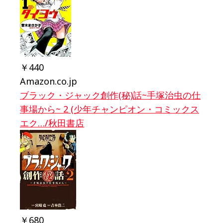
￥440
Amazon.co.jp
ブラック・ジャック創作(秘)話~手塚治虫の仕
事場から~ 2 (少年チャンピオン・コミックス
エク…/秋田書店
￥680