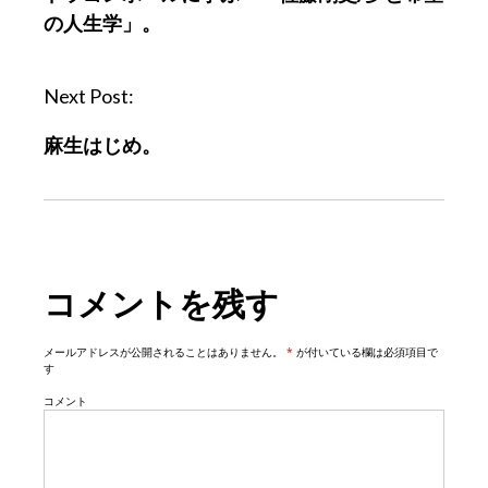
s
の人生学」。
t
n
a
Next Post:
v
麻生はじめ。
i
g
a
t
i
コメントを残す
o
n
メールアドレスが公開されることはありません。
*
が付いている欄は必須項目で
す
コメント