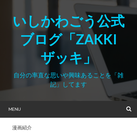
Skip
to
いしかわごう公式
content
ブログ「ZAKKI
ザッキ」
自分の率直な思いや興味あることを「雑
記」してます
MENU
S
漫画紹介