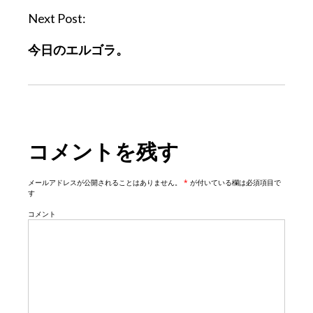
n
Next Post:
a
今日のエルゴラ。
v
i
g
a
t
コメントを残す
i
o
n
メールアドレスが公開されることはありません。
*
が付いている欄は必須項目で
す
コメント