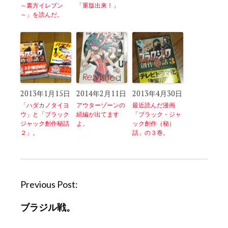
～裏方イレブン
「重版出来！」
～」を読んだ。
2013年1月15日
2014年2月11日
2013年4月30日
「ハダカノタイヨ
アウターゾーンの
最近読んだ漫画
ウ」と「ブラック
続編が出てます
「ブラック・ジャ
ジャック創作秘話
よ。
ック創作（秘）
２」。
話」の３巻。
P
Previous Post:
o
ブラジル戦。
s
t