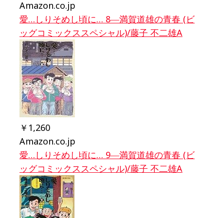
Amazon.co.jp
愛…しりそめし頃に… 8―満賀道雄の青春 (ビ
ッグコミックススペシャル)/藤子 不二雄A
￥1,260
Amazon.co.jp
愛…しりそめし頃に… 9―満賀道雄の青春 (ビ
ッグコミックススペシャル)/藤子 不二雄A