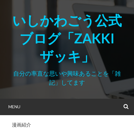
Skip
to
いしかわごう公式
content
ブログ「ZAKKI
ザッキ」
自分の率直な思いや興味あることを「雑
記」してます
MENU
S
漫画紹介