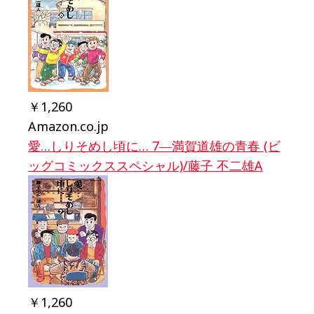
￥1,260
Amazon.co.jp
愛…しりそめし頃に… 7―満賀道雄の青春 (ビ
ッグコミックススペシャル)/藤子 不二雄A
￥1,260