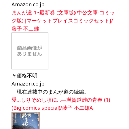
Amazon.co.jp
まんが道 1~最新巻 (文庫版)(中公文庫-コミッ
ク版) [マーケットプレイスコミックセット]/
藤子 不二雄
￥価格不明
Amazon.co.jp
現在連載中のまんが道の続編。
愛…しりそめし頃に…―満賀道雄の青春 (1)
(Big comics special)/藤子 不二雄A