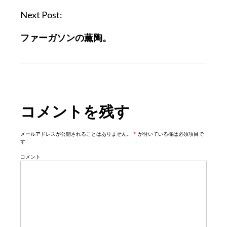
n
Next Post:
a
ファーガソンの薫陶。
v
i
g
a
t
コメントを残す
i
o
n
メールアドレスが公開されることはありません。
*
が付いている欄は必須項目で
す
コメント