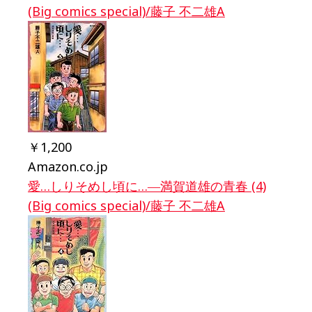
(Big comics special)/藤子 不二雄A
￥1,200
Amazon.co.jp
愛…しりそめし頃に…―満賀道雄の青春 (4)
(Big comics special)/藤子 不二雄A