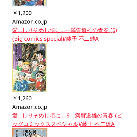
￥1,200
Amazon.co.jp
愛…しりそめし頃に…―満賀道雄の青春 (5)
(Big comics special)/藤子 不二雄A
￥1,260
Amazon.co.jp
愛…しりそめし頃に… 6―満賀道雄の青春 (ビ
ッグコミックススペシャル)/藤子 不二雄A