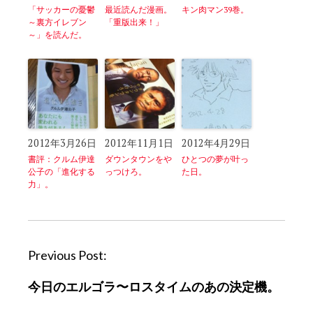
「サッカーの憂鬱
最近読んだ漫画。
キン肉マン39巻。
～裏方イレブン
「重版出来！」
～」を読んだ。
2012年3月26日
2012年11月1日
2012年4月29日
書評：クルム伊達
ダウンタウンをや
ひとつの夢が叶っ
公子の「進化する
っつけろ。
た日。
力」。
P
Previous Post:
o
今日のエルゴラ〜ロスタイムのあの決定機。
s
t