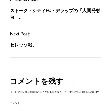
o
ストーク・シティFC・デラップの「人間発射
s
台」。
t
n
a
Next Post:
v
セレッソ戦。
i
g
a
t
i
コメントを残す
o
n
メールアドレスが公開されることはありません。
*
が付いている欄は必須項目で
す
コメント