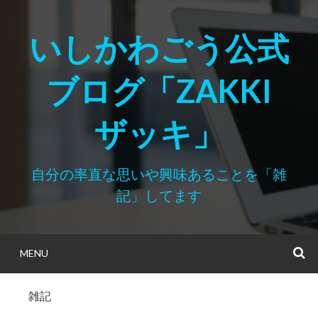
Skip
to
いしかわごう公式
content
ブログ「ZAKKI
ザッキ」
自分の率直な思いや興味あることを「雑
記」してます
MENU
S
雑記