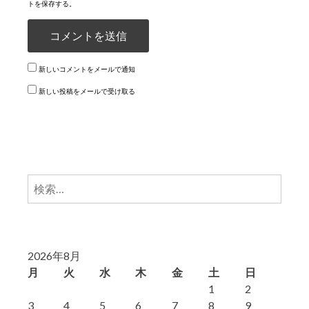
トを保存する。
新しいコメントをメールで通知
新しい投稿をメールで受け取る
検
索:
2026年8月
月
火
水
木
金
土
日
1
2
3
4
5
6
7
8
9