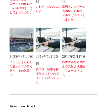
日
日
両サイドの連動と
これが小林悠なん
高円寺のスポーツ
三人目の動き。そ
だよ。
居酒屋KITEN!で、
して子どもの日。
メルマガイベント
しました。
2023年3月20日
2017年12月20
2017年2月17日
ノボリがもたらし
鈴木大四郎先生に
日
た左サイドの攻め
よる読み切り漫画
質の良い睡眠を得
筋と、その真骨
「フェータリズ
るための５つのポ
頂。
ム」。
イントを語ってみ
た。
P
Previous Post: