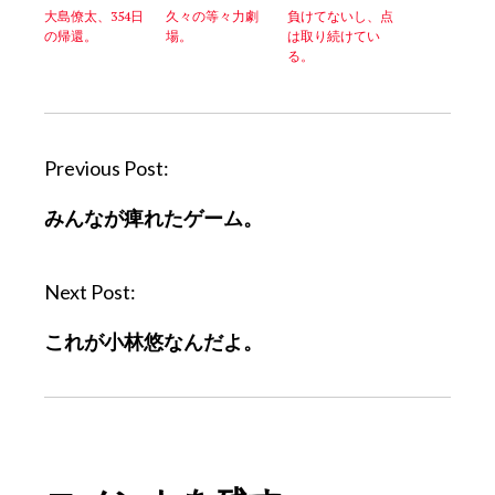
大島僚太、354日
久々の等々力劇
負けてないし、点
の帰還。
場。
は取り続けてい
る。
P
Previous Post:
o
みんなが痺れたゲーム。
s
t
n
Next Post:
a
これが小林悠なんだよ。
v
i
g
a
t