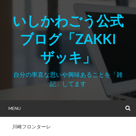
Skip
to
いしかわごう公式
content
ブログ「ZAKKI
ザッキ」
自分の率直な思いや興味あることを「雑
記」してます
MENU
S
川崎フロンターレ