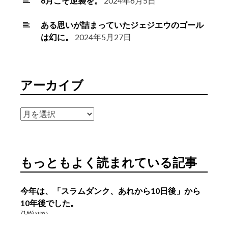
6月こそ逆襲を。
2024年6月5日
ある思いが詰まっていたジェジエウのゴール
は幻に。
2024年5月27日
アーカイブ
ア
ー
カ
イ
もっともよく読まれている記事
ブ
今年は、「スラムダンク、あれから10日後」から
10年後でした。
71,665 views