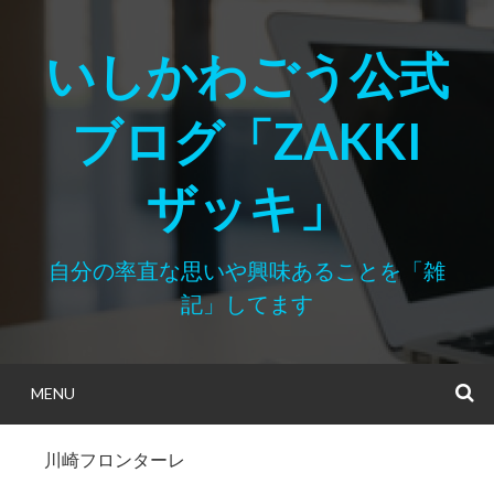
Skip
to
いしかわごう公式
content
ブログ「ZAKKI
ザッキ」
自分の率直な思いや興味あることを「雑
記」してます
MENU
S
川崎フロンターレ