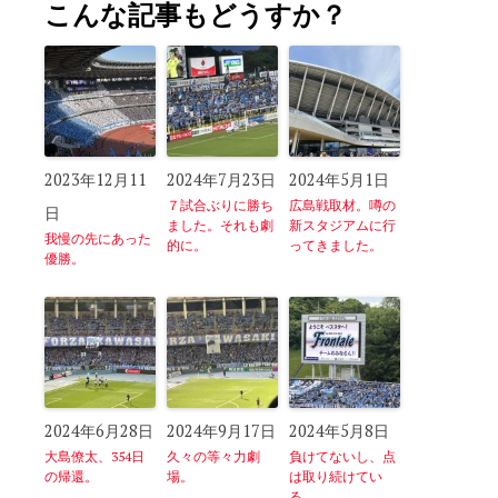
こんな記事もどうすか？
2023年12月11
2024年7月23日
2024年5月1日
７試合ぶりに勝ち
広島戦取材。噂の
日
ました。それも劇
新スタジアムに行
我慢の先にあった
的に。
ってきました。
優勝。
2024年6月28日
2024年9月17日
2024年5月8日
大島僚太、354日
久々の等々力劇
負けてないし、点
の帰還。
場。
は取り続けてい
る。