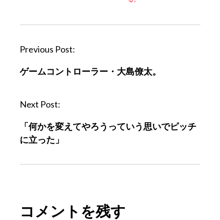
P
Previous Post:
o
ゲームコントローラー・大島僚太。
s
t
n
Next Post:
a
「何かを変えてやろうっていう思いでピッチ
v
に立った」
i
g
a
t
i
コメントを残す
o