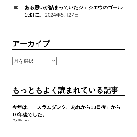
ある思いが詰まっていたジェジエウのゴール
は幻に。
2024年5月27日
アーカイブ
ア
ー
カ
イ
もっともよく読まれている記事
ブ
今年は、「スラムダンク、あれから10日後」から
10年後でした。
71,660 views