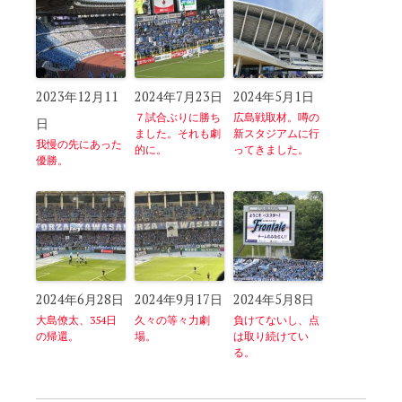
2023年12月11
2024年7月23日
2024年5月1日
７試合ぶりに勝ち
広島戦取材。噂の
日
ました。それも劇
新スタジアムに行
我慢の先にあった
的に。
ってきました。
優勝。
2024年6月28日
2024年9月17日
2024年5月8日
大島僚太、354日
久々の等々力劇
負けてないし、点
の帰還。
場。
は取り続けてい
る。