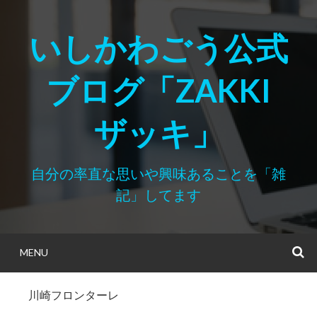
Skip
to
いしかわごう公式
content
ブログ「ZAKKI
ザッキ」
自分の率直な思いや興味あることを「雑
記」してます
MENU
S
川崎フロンターレ