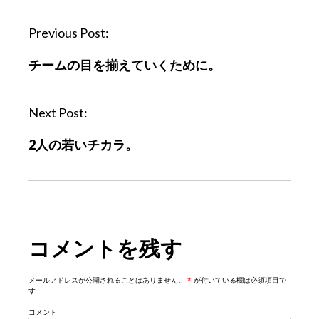
P
Previous Post:
o
チームの目を揃えていくために。
s
t
n
Next Post:
a
2人の若いチカラ。
v
i
g
a
t
コメントを残す
i
o
n
メールアドレスが公開されることはありません。
*
が付いている欄は必須項目で
す
コメント