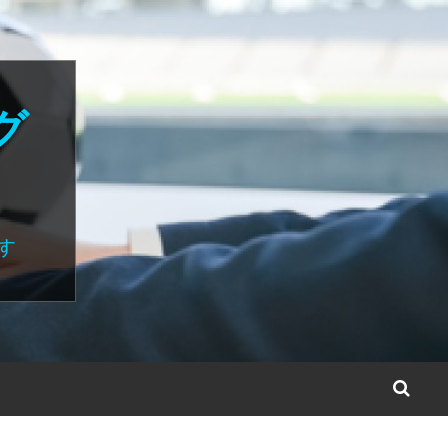
グ
す
S