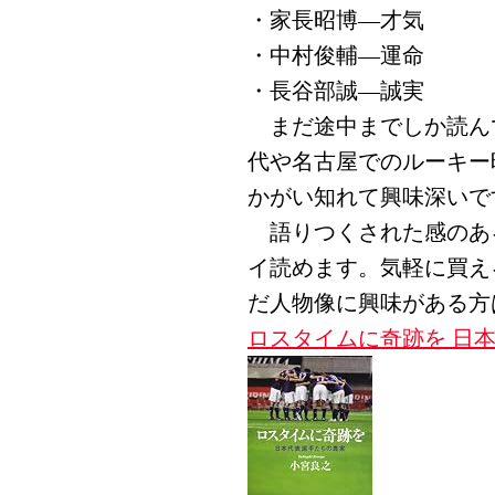
・家長昭博―才気
・中村俊輔―運命
・長谷部誠―誠実
まだ途中までしか読ん
代や名古屋でのルーキー
かがい知れて興味深いで
語りつくされた感のあ
イ読めます。気軽に買え
だ人物像に興味がある方
ロスタイムに奇跡を 日本