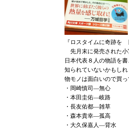
『ロスタイムに奇跡を 
先月末に発売された小
日本代表８人の物語を書
知られていないかもしれ
物モノは面白いので買っ
・岡崎慎司―無心
・本田圭佑―岐路
・長友佑都―雑草
・森本貴幸―孤高
・大久保嘉人―背水