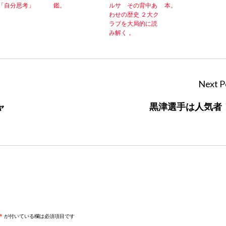
「自分思考」
鑑。
ルサ その背中あ
本。
わせの歴史 ２大ク
ラブを大局的に読
み解く 。
Next P
ャ
黒津選手は人気者
」
*
が付いている欄は必須項目です