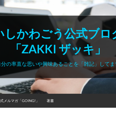
いしかわごう公式ブロ
「ZAKKI ザッキ」
自分の率直な思いや興味あることを「雑記」してま
式メルマガ「GOING!」
著書