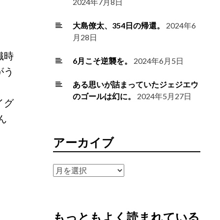
2024年7月8日
大島僚太、354日の帰還。
2024年6
月28日
織時
6月こそ逆襲を。
2024年6月5日
がう
ある思いが詰まっていたジェジエウ
のゴールは幻に。
2024年5月27日
イグ
ん
アーカイブ
ア
ー
カ
イ
もっともよく読まれている
ブ