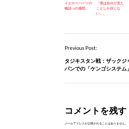
イエローハーツの
「僕は自分が見た
物語~｣の感想。
ことしか信じな
い」。
P
Previous Post:
o
タジキスタン戦：ザックジ
s
パンでの「ケンゴシステム
t
n
a
v
i
コメントを残す
g
a
メールアドレスが公開されることはありません。
t