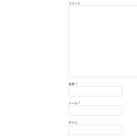
コメント
i
o
n
名前
*
メール
*
サイト