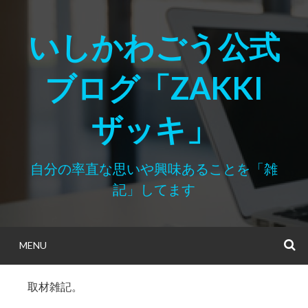
Skip
to
いしかわごう公式
content
ブログ「ZAKKI
ザッキ」
自分の率直な思いや興味あることを「雑
記」してます
MENU
S
取材雑記。