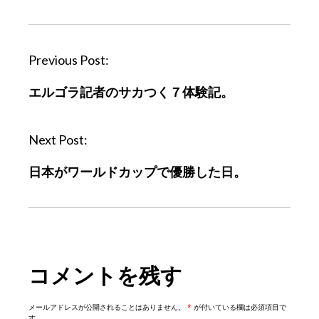
P
Previous Post:
o
エルゴラ記者のサカつく７体験記。
s
t
n
Next Post:
a
日本がワールドカップで優勝した日。
v
i
g
a
t
コメントを残す
i
o
n
メールアドレスが公開されることはありません。
*
が付いている欄は必須項目で
す