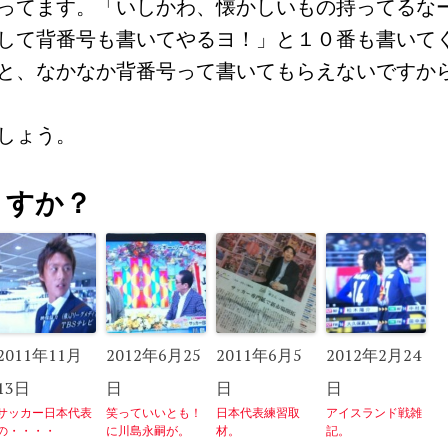
ってます。「いしかわ、懐かしいもの持ってるな
して背番号も書いてやるヨ！」と１０番も書いて
と、なかなか背番号って書いてもらえないですか
しょう。
うすか？
2011年11月
2012年6月25
2011年6月5
2012年2月24
13日
日
日
日
サッカー日本代表
笑っていいとも！
日本代表練習取
アイスランド戦雑
の・・・・
に川島永嗣が。
材。
記。