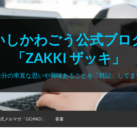
いしかわごう公式ブロ
「ZAKKI ザッキ」
自分の率直な思いや興味あることを「雑記」してま
式メルマガ「GOING!」
著書