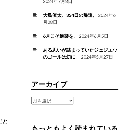
2024年7月8日
大島僚太、354日の帰還。
2024年6
月28日
6月こそ逆襲を。
2024年6月5日
ある思いが詰まっていたジェジエウ
のゴールは幻に。
2024年5月27日
アーカイブ
ア
ー
カ
だと
イ
もっともよく読まれている
ブ