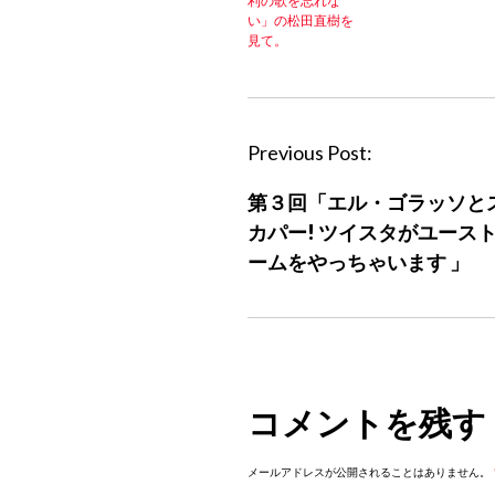
利の歌を忘れな
い」の松田直樹を
見て。
P
Previous Post:
o
第３回「エル・ゴラッソと
s
カパー! ツイスタがユース
t
ームをやっちゃいます 」
n
a
v
i
g
コメントを残す
a
t
メールアドレスが公開されることはありません。
i