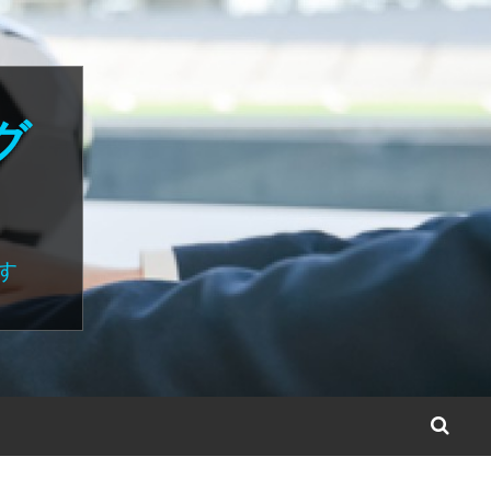
グ
す
S