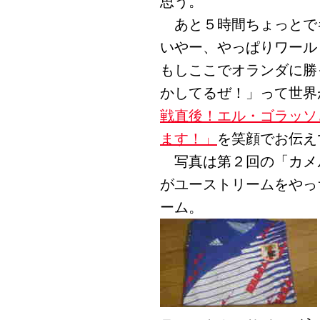
思う。
あと５時間ちょっとで
いやー、やっぱりワール
もしここでオランダに勝
かしてるぜ！」って世界
戦直後！エル・ゴラッソ
ます！」
を笑顔でお伝え
写真は第２回の「カメル
がユーストリームをやっ
ーム。