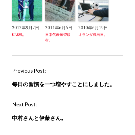
2012年9月7日
2011年6月5日
2010年6月19日
UAE戦。
日本代表練習取
オランダ戦当日。
材。
P
Previous Post:
o
毎日の習慣を一つ増やすことにしました。
s
t
n
Next Post:
a
中村さんと伊藤さん。
v
i