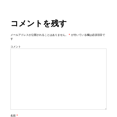
g
a
t
コメントを残す
i
o
n
メールアドレスが公開されることはありません。
*
が付いている欄は必須項目で
す
コメント
名前
*