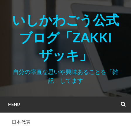
Skip
to
いしかわごう公式
content
ブログ「ZAKKI
ザッキ」
自分の率直な思いや興味あることを「雑
記」してます
MENU
S
日本代表