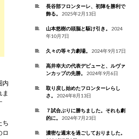
長谷部フロンターレ、初陣を勝利で
飾る。
2025年2月13日
山本悠樹の頭脳と駆け引き。
2024
年10月7日
久々の等々力劇場。
2024年9月17日
高井幸大の代表デビューと、ルヴァ
ンカップの先勝。
2024年9月6日
圏内
取り戻し始めたフロンターレらし
れま
さ。
2024年8月13日
す
７試合ぶりに勝ちました。それも劇
的に。
2024年7月23日
たち
のロ
濃密な週末を過ごしておりました。