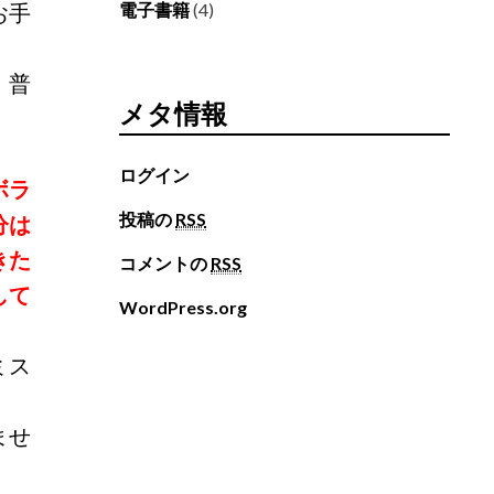
お手
電子書籍
(4)
、普
メタ情報
ログイン
ボラ
投稿の
RSS
分は
きた
コメントの
RSS
して
WordPress.org
ミス
ませ