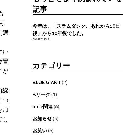
記事
も
南
今年は、「スラムダンク、あれから10日
剛選
後」から10年後でした。
71,665 views
にい
位置
カテゴリー
チが
BLUE GIANT
(2)
前線
Bリーグ
(1)
につ
note関連
(6)
を加
でし
お知らせ
(5)
お笑い
(6)