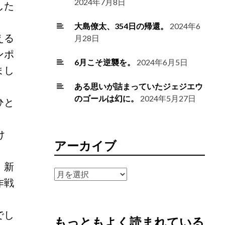
2024年7月8日
した
大島僚太、354日の帰還。
2024年6
える
月28日
ンポ
6月こそ逆襲を。
2024年6月5日
まし
ある思いが詰まっていたジェジエウ
のゴールは幻に。
2024年5月27日
ひと
け
アーカイブ
、新
ア
作戦
ー
カ
イ
でし
もっともよく読まれている
ブ