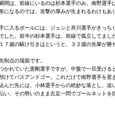
瞬間は、前線にいるのは杉本選手のみ。南野選手
形になるのでは、攻撃の厚みが生まれるわけもあ
手に入るボールには、ジェシと井川選手がきっち
でした。前半の杉本選手は、前線で孤立してまし
１７歳の駆け引きはというと、３２歳の先輩が勝
先制点の場面です。
つかれていた憲剛選手ですが、中盤で一旦受ける
預けてパスアンドゴー。これだけで南野選手を置
込んだ先には、小林選手からの絶妙な落とし。追
払い、その勢いのまま左足一閃でゴールネットを