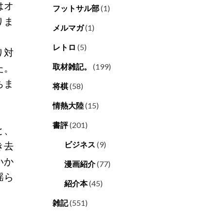
はオ
フットサル部
(1)
りま
メルマガ
(1)
レトロ
(5)
り対
た。
取材雑記。
(199)
ちま
将棋
(58)
情熱大陸
(15)
書評
(201)
と、
き去
ビジネス
(9)
いか
漫画紹介
(77)
揺ら
紹介本
(45)
雑記
(551)