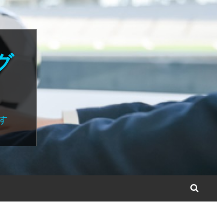
グ
す
S