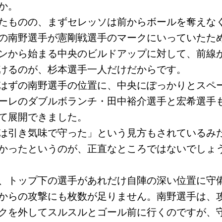
か。
たものの、まずセレッソは前からボールを奪えな
の南野選手が憲剛戦選手のマークにいっていたた
ンから始まる中央のビルドアップに対して、前線
けるのが、杉本選手一人だけだからです。
はずの南野選手の位置に、中央にぽっかりとスペ
ーレのダブルボランチ・田中裕介選手と宏希選手
て展開できました。
は引き気味で守った」という見方もされているみ
かったというのが、正直なところではないでしょ
、トップ下の選手があれだけ自陣の深い位置に守
からの攻撃にも枚数が足りません。南野選手は、
クを外してスルスルとゴール前に行くのですが、