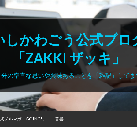
いしかわごう公式ブロ
「ZAKKI ザッキ」
自分の率直な思いや興味あることを「雑記」してま
式メルマガ「GOING!」
著書