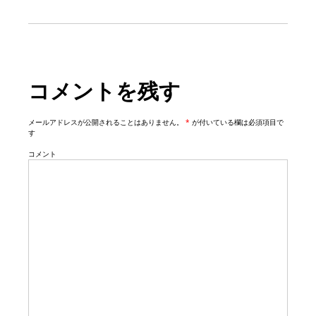
i
g
a
t
コメントを残す
i
o
n
メールアドレスが公開されることはありません。
*
が付いている欄は必須項目で
す
コメント