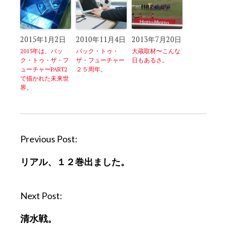
2015年1月2日
2010年11月4日
2013年7月20日
2015年は、バッ
バック・トゥ・
大蔵取材〜こんな
ク・トゥ・ザ・フ
ザ・フューチャー
日もあるさ。
ューチャーPART2
２５周年。
で描かれた未来世
界。
P
Previous Post:
o
リアル、１２巻出ました。
s
t
n
Next Post:
a
清水戦。
v