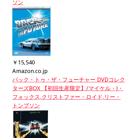
ソン
￥15,540
Amazon.co.jp
バック・トゥ・ザ・フューチャー DVDコレク
ターズBOX 【初回生産限定】/マイケル・J・
フォックス,クリストファー・ロイド,リー・
トンプソン