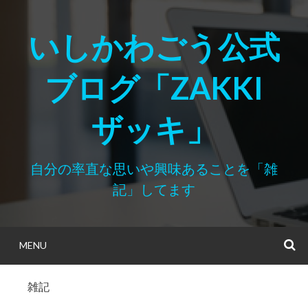
Skip
to
いしかわごう公式
content
ブログ「ZAKKI
ザッキ」
自分の率直な思いや興味あることを「雑
記」してます
MENU
S
雑記