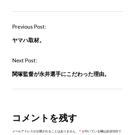
P
Previous Post:
o
ヤマハ取材。
s
t
n
Next Post:
a
関塚監督が永井選手にこだわった理由。
v
i
g
a
t
コメントを残す
i
o
n
メールアドレスが公開されることはありません。
*
が付いている欄は必須項目で