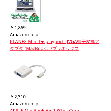
￥1,869
Amazon.co.jp
PLANEX Mini Displayport -]VGA端子変換ア
ダプタ (MacBook …/プラネックス
￥2,310
Amazon.co.jp
APPLE MacBook Air 1.8GHz Core