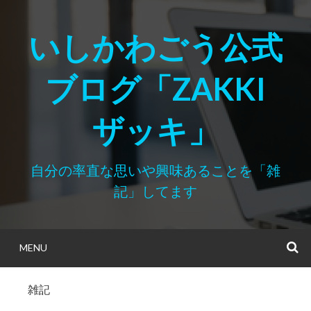
Skip
to
いしかわごう公式
content
ブログ「ZAKKI
ザッキ」
自分の率直な思いや興味あることを「雑
記」してます
MENU
S
雑記