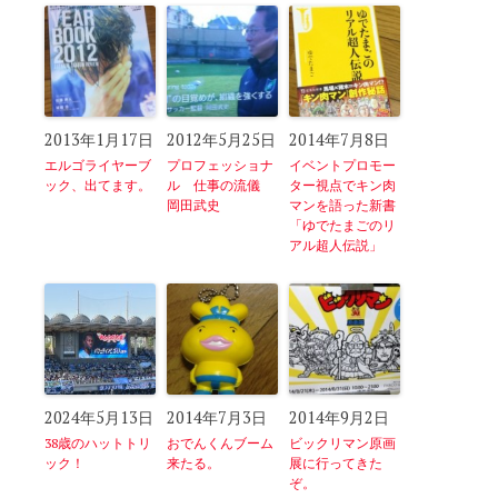
2013年1月17日
2012年5月25日
2014年7月8日
エルゴライヤーブ
プロフェッショナ
イベントプロモー
ック、出てます。
ル 仕事の流儀
ター視点でキン肉
岡田武史
マンを語った新書
「ゆでたまごのリ
アル超人伝説」
2024年5月13日
2014年7月3日
2014年9月2日
38歳のハットトリ
おでんくんブーム
ビックリマン原画
ック！
来たる。
展に行ってきた
ぞ。