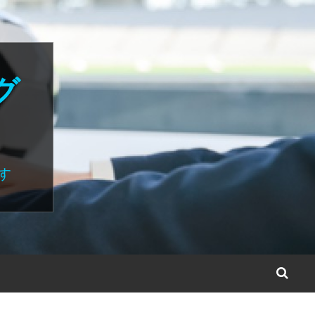
グ
す
S