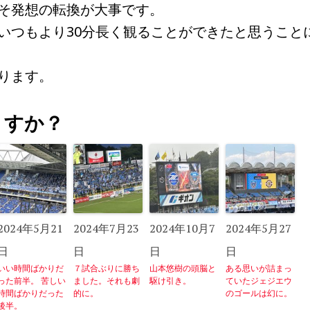
そ発想の転換が大事です。
いつもより30分長く観ることができたと思うこと
ります。
うすか？
2024年5月21
2024年7月23
2024年10月7
2024年5月27
日
日
日
日
いい時間ばかりだ
７試合ぶりに勝ち
山本悠樹の頭脳と
ある思いが詰まっ
った前半。 苦しい
ました。それも劇
駆け引き。
ていたジェジエウ
時間ばかりだった
的に。
のゴールは幻に。
後半。