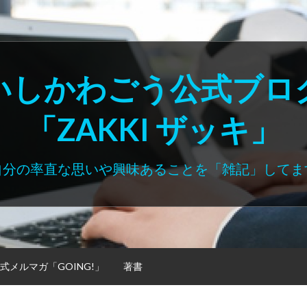
いしかわごう公式ブロ
「ZAKKI ザッキ」
自分の率直な思いや興味あることを「雑記」してま
式メルマガ「GOING!」
著書