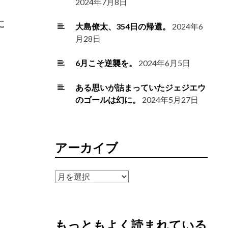
2024年7月8日
に
大島僚太、354日の帰還。
2024年6
月28日
6月こそ逆襲を。
2024年6月5日
ある思いが詰まっていたジェジエウ
のゴールは幻に。
2024年5月27日
アーカイブ
ア
ー
カ
イ
もっともよく読まれている
ブ