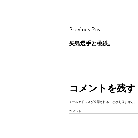
P
Previous Post:
o
矢島選手と桃鉄。
s
t
n
a
v
コメントを残す
i
g
メールアドレスが公開されることはありません。
a
コメント
t
i
o
n