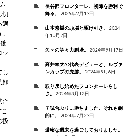
ム
長谷部フロンターレ、初陣を勝利で
し切
飾る。
2025年2月13日
る選
山本悠樹の頭脳と駆け引き。
2024
う。
年10月7日
合後
久々の等々力劇場。
2024年9月17日
ロッ
高井幸大の代表デビューと、ルヴァ
でし
ンカップの先勝。
2024年9月6日
笑顔
取り戻し始めたフロンターレらし
さ。
2024年8月13日
試合
７試合ぶりに勝ちました。それも劇
どこ
的に。
2024年7月23日
の扱
濃密な週末を過ごしておりました。