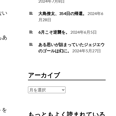
2024年7月8日
ない
大島僚太、354日の帰還。
2024年6
月28日
6月こそ逆襲を。
2024年6月5日
もあ
ある思いが詰まっていたジェジエウ
のゴールは幻に。
2024年5月27日
アーカイブ
ア
ー
カ
イ
トを
もっともよく読まれている
ブ