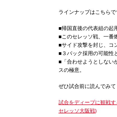
ラインナップはこちらで
■帰国直後の代表組の起
■このセレッソ戦、一番
■サイド攻撃を封じ、コ
■３バック採用の可能性
■「合わせようとしない
スの極意。
ぜひ試合前に読んでみて
試合をディープに観戦す
セレッソ大阪戦)