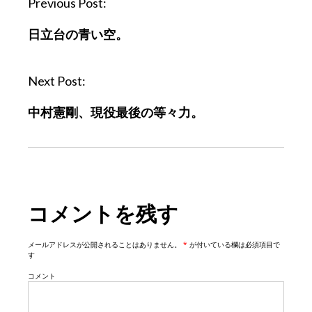
P
Previous Post:
o
日立台の青い空。
s
t
n
Next Post:
a
中村憲剛、現役最後の等々力。
v
i
g
a
t
コメントを残す
i
o
n
メールアドレスが公開されることはありません。
*
が付いている欄は必須項目で
す
コメント