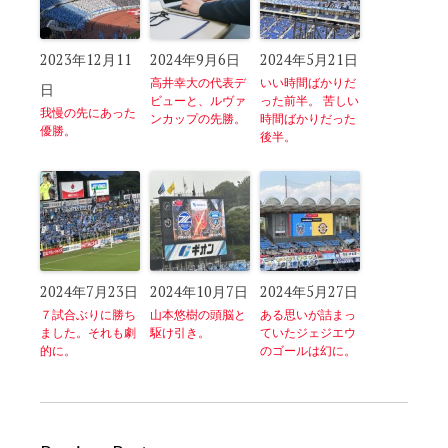
2023年12月11
2024年9月6日
2024年5月21日
高井幸大の代表デ
いい時間ばかりだ
日
ビューと、ルヴァ
った前半。 苦しい
我慢の先にあった
ンカップの先勝。
時間ばかりだった
優勝。
後半。
2024年7月23日
2024年10月7日
2024年5月27日
７試合ぶりに勝ち
山本悠樹の頭脳と
ある思いが詰まっ
ました。それも劇
駆け引き。
ていたジェジエウ
的に。
のゴールは幻に。