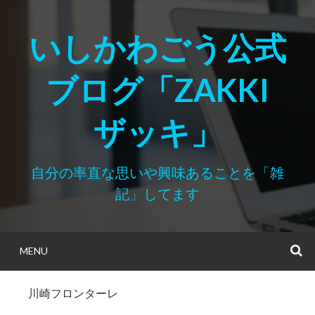
Skip
to
いしかわごう公式
content
ブログ「ZAKKI
ザッキ」
自分の率直な思いや興味あることを「雑
記」してます
MENU
S
川崎フロンターレ