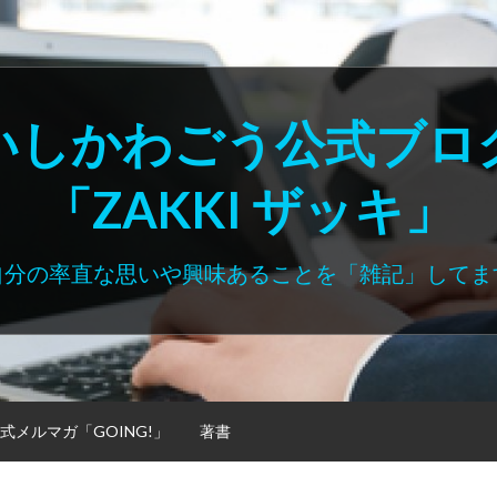
いしかわごう公式ブロ
「ZAKKI ザッキ」
自分の率直な思いや興味あることを「雑記」してま
式メルマガ「GOING!」
著書