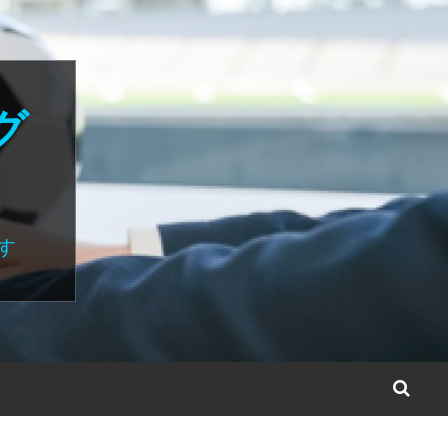
グ
す
S