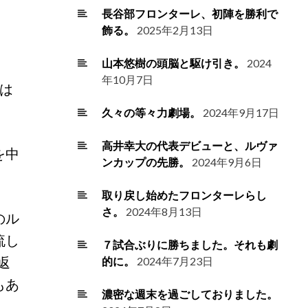
長谷部フロンターレ、初陣を勝利で
飾る。
2025年2月13日
山本悠樹の頭脳と駆け引き。
2024
年10月7日
は
久々の等々力劇場。
2024年9月17日
高井幸大の代表デビューと、ルヴァ
を中
ンカップの先勝。
2024年9月6日
取り戻し始めたフロンターレらし
さ。
2024年8月13日
のル
流し
７試合ぶりに勝ちました。それも劇
返
的に。
2024年7月23日
もあ
濃密な週末を過ごしておりました。