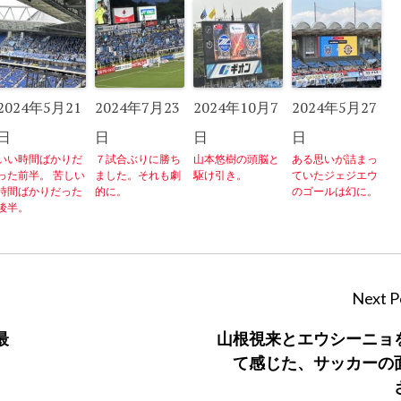
2024年5月21
2024年7月23
2024年10月7
2024年5月27
日
日
日
日
いい時間ばかりだ
７試合ぶりに勝ち
山本悠樹の頭脳と
ある思いが詰まっ
った前半。 苦しい
ました。それも劇
駆け引き。
ていたジェジエウ
時間ばかりだった
的に。
のゴールは幻に。
後半。
Next P
最
山根視来とエウシーニョ
て感じた、サッカーの