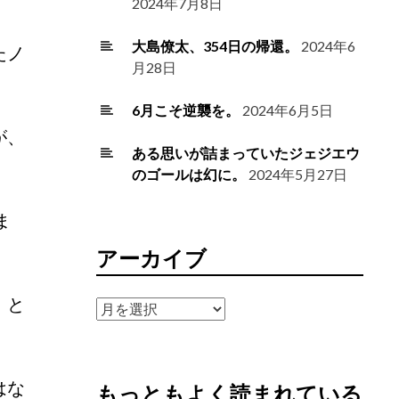
2024年7月8日
大島僚太、354日の帰還。
2024年6
たノ
月28日
6月こそ逆襲を。
2024年6月5日
が、
ある思いが詰まっていたジェジエウ
のゴールは幻に。
2024年5月27日
ま
アーカイブ
」と
ア
ー
カ
イ
はな
もっともよく読まれている
ブ