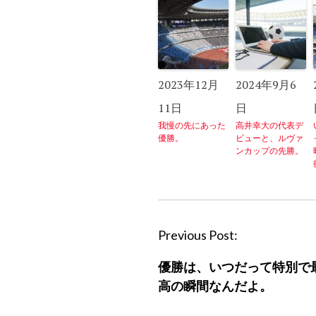
2023年12月
2024年9月6
11日
日
我慢の先にあった
高井幸大の代表デ
優勝。
ビューと、ルヴァ
ンカップの先勝。
P
Previous Post:
o
優勝は、いつだって特別で
s
高の瞬間なんだよ。
t
n