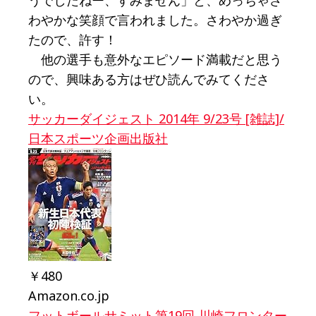
うでしたねー、すみません」と、めっちゃさ
わやかな笑顔で言われました。さわやか過ぎ
たので、許す！
他の選手も意外なエピソード満載だと思う
ので、興味ある方はぜひ読んでみてくださ
い。
サッカーダイジェスト 2014年 9/23号 [雑誌]/
日本スポーツ企画出版社
￥480
Amazon.co.jp
フットボールサミット第19回 川崎フロンター