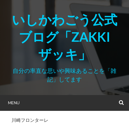
Skip
to
いしかわごう公式
content
ブログ「ZAKKI
ザッキ」
自分の率直な思いや興味あることを「雑
記」してます
MENU
S
川崎フロンターレ