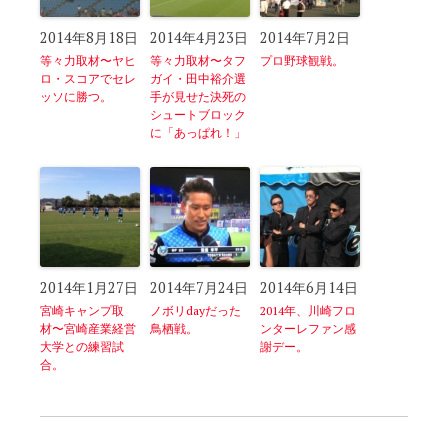
2014年8月18日
2014年4月23日
2014年7月2日
等々力取材〜ヤヒ
等々力取材〜タフ
プロ野球観戦。
ロ・スコアでセレ
ガイ・田中裕介選
ッソに勝つ。
手が見せた決死の
シュートブロック
に「あっぱれ！」
2014年1月27日
2014年7月24日
2014年6月14日
宮崎キャンプ取
ノボリdayだった
2014年、川崎フロ
材〜宮崎産業経営
鳥栖戦。
ンターレファン感
大学との練習試
謝デー。
合。