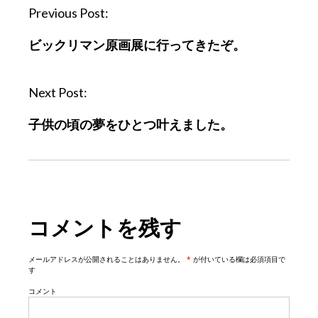
P
Previous Post:
o
ビックリマン原画展に行ってきたぞ。
s
t
n
Next Post:
a
子供の頃の夢をひとつ叶えました。
v
i
g
a
t
コメントを残す
i
o
n
メールアドレスが公開されることはありません。
*
が付いている欄は必須項目で
す
コメント