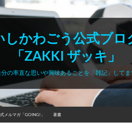
いしかわごう公式ブロ
「ZAKKI ザッキ」
自分の率直な思いや興味あることを「雑記」してま
式メルマガ「GOING!」
著書