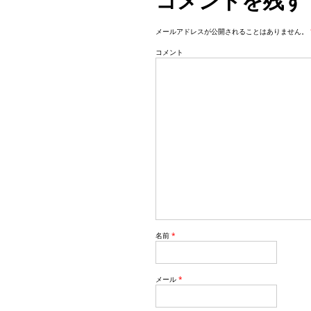
コメントを残す
a
メールアドレスが公開されることはありません。
t
コメント
i
o
n
名前
*
メール
*