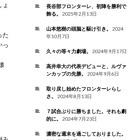
しょ
長谷部フロンターレ、初陣を勝利で
飾る。
2025年2月13日
山本悠樹の頭脳と駆け引き。
2024
った
年10月7日
かっ
久々の等々力劇場。
2024年9月17日
懐
高井幸大の代表デビューと、ルヴァ
ンカップの先勝。
2024年9月6日
取り戻し始めたフロンターレらし
さ。
2024年8月13日
７試合ぶりに勝ちました。それも劇
的に。
2024年7月23日
濃密な週末を過ごしておりました。
例み