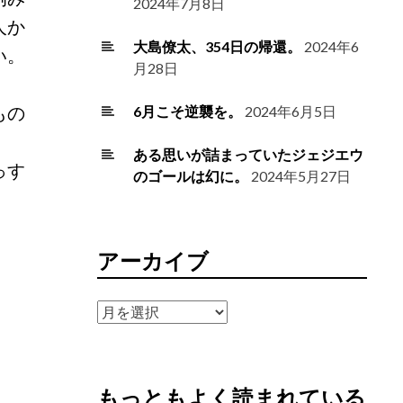
2024年7月8日
人か
大島僚太、354日の帰還。
2024年6
い。
月28日
もの
6月こそ逆襲を。
2024年6月5日
ある思いが詰まっていたジェジエウ
っす
のゴールは幻に。
2024年5月27日
アーカイブ
ア
ー
カ
イ
もっともよく読まれている
ブ