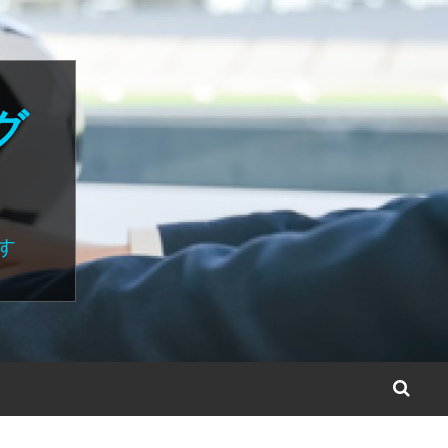
グ
す
S