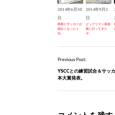
2014年6月30
2014年9月2
日
日
将棋とサッカーが
ビックリマン原画
面白くなった１
展に行ってきた
日。
ぞ。
P
Previous Post:
o
YSCCとの練習試合＆サッ
s
本大賞発表。
t
n
a
v
i
g