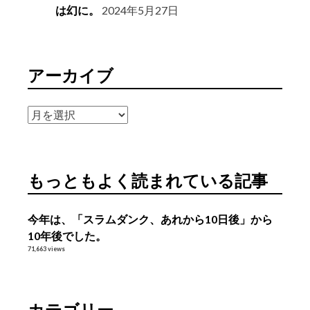
は幻に。
2024年5月27日
アーカイブ
ア
ー
カ
イ
もっともよく読まれている記事
ブ
今年は、「スラムダンク、あれから10日後」から
10年後でした。
71,663 views
カテゴリー