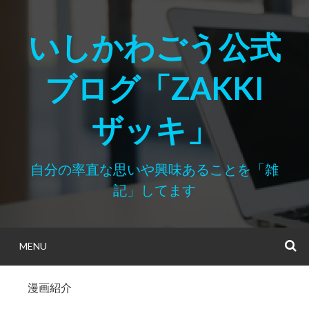
Skip
to
いしかわごう公式
content
ブログ「ZAKKI
ザッキ」
自分の率直な思いや興味あることを「雑
記」してます
MENU
S
漫画紹介