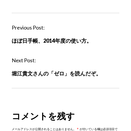
P
Previous Post:
o
ほぼ日手帳、2014年度の使い方。
s
t
n
Next Post:
a
堀江貴文さんの「ゼロ」を読んだぞ。
v
i
g
a
t
コメントを残す
i
o
n
メールアドレスが公開されることはありません。
*
が付いている欄は必須項目で