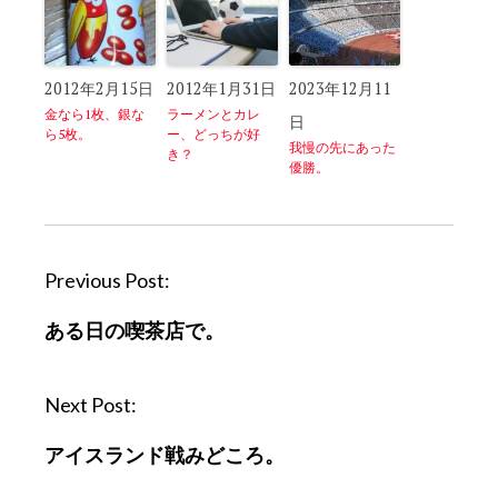
2012年2月15日
2012年1月31日
2023年12月11
金なら1枚、銀な
ラーメンとカレ
日
ら5枚。
ー、どっちが好
我慢の先にあった
き？
優勝。
P
Previous Post:
o
ある日の喫茶店で。
s
t
n
Next Post:
a
アイスランド戦みどころ。
v
i