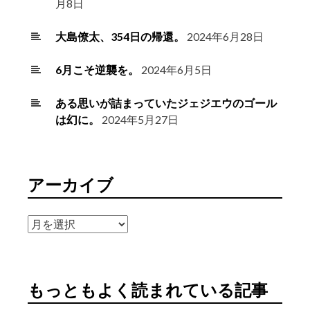
月8日
大島僚太、354日の帰還。
2024年6月28日
6月こそ逆襲を。
2024年6月5日
ある思いが詰まっていたジェジエウのゴール
は幻に。
2024年5月27日
アーカイブ
ア
ー
カ
イ
もっともよく読まれている記事
ブ