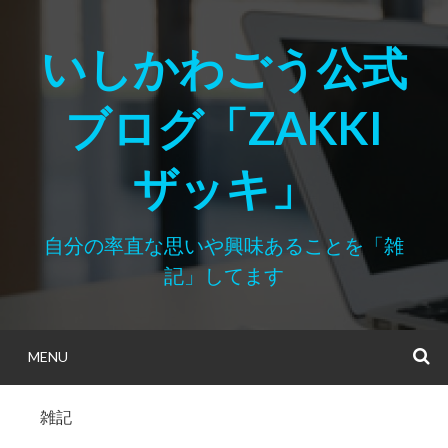
Skip
to
いしかわごう公式
content
ブログ「ZAKKI
ザッキ」
自分の率直な思いや興味あることを「雑
記」してます
MENU
S
雑記