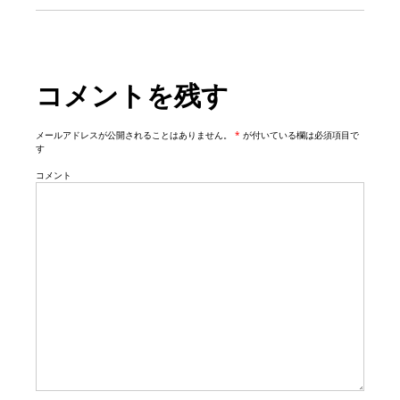
g
a
t
コメントを残す
i
o
n
メールアドレスが公開されることはありません。
*
が付いている欄は必須項目で
す
コメント