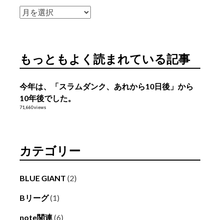
ア
ー
カ
イ
もっともよく読まれている記事
ブ
今年は、「スラムダンク、あれから10日後」から
10年後でした。
71,660 views
カテゴリー
BLUE GIANT
(2)
Bリーグ
(1)
note関連
(6)