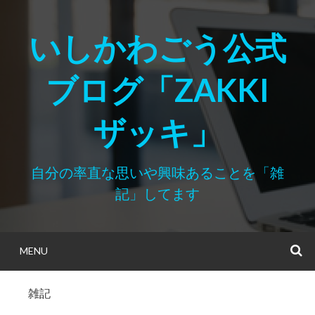
Skip
to
いしかわごう公式
content
ブログ「ZAKKI
ザッキ」
自分の率直な思いや興味あることを「雑
記」してます
MENU
S
雑記