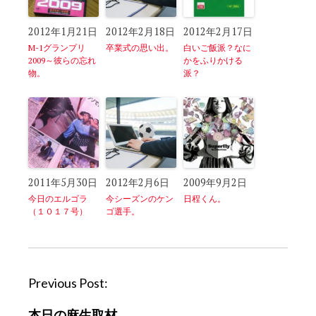
2012年1月21日
2012年2月18日
2012年2月17日
M-1グランプリ
卒業式の思い出。
白いご飯派？なに
2009～彼らの忘れ
かをふりかける
物。
派？
2011年5月30日
2012年2月6日
2009年9月2日
今日のエルゴラ
今シーズンのケン
日程くん。
（１０１７号）
ゴ選手。
P
Previous Post:
o
本日の麻生取材。