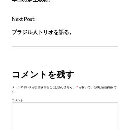
s
t
n
Next Post:
a
ブラジル人トリオを語る。
v
i
g
a
t
コメントを残す
i
o
n
メールアドレスが公開されることはありません。
*
が付いている欄は必須項目で
す
コメント