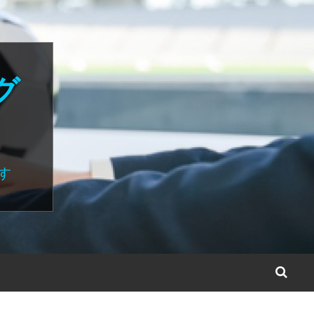
グ
す
S