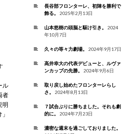
長谷部フロンターレ、初陣を勝利で
飾る。
2025年2月13日
山本悠樹の頭脳と駆け引き。
2024
年10月7日
久々の等々力劇場。
2024年9月17日
高井幸大の代表デビューと、ルヴァ
す
ンカップの先勝。
2024年9月6日
ール
取り戻し始めたフロンターレらし
さ。
2024年8月13日
両者
説明
７試合ぶりに勝ちました。それも劇
け」
的に。
2024年7月23日
濃密な週末を過ごしておりました。