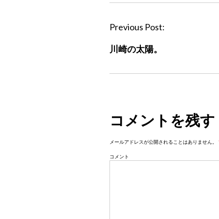
P
Previous Post:
o
川崎の太陽。
s
t
n
a
v
コメントを残す
i
g
メールアドレスが公開されることはありません。
a
コメント
t
i
o
n