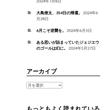
2024年7月8日
大島僚太、354日の帰還。
2024年6
月28日
6月こそ逆襲を。
2024年6月5日
ある思いが詰まっていたジェジエウ
のゴールは幻に。
2024年5月27日
アーカイブ
ア
ー
カ
イ
もっともよく読まれている
ブ