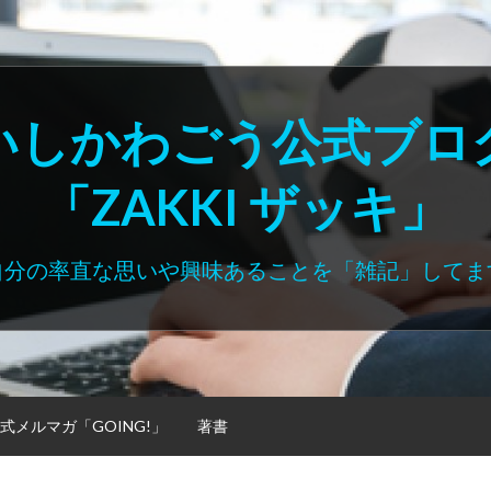
いしかわごう公式ブロ
「ZAKKI ザッキ」
自分の率直な思いや興味あることを「雑記」してま
式メルマガ「GOING!」
著書