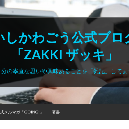
いしかわごう公式ブロ
「ZAKKI ザッキ」
自分の率直な思いや興味あることを「雑記」してま
式メルマガ「GOING!」
著書