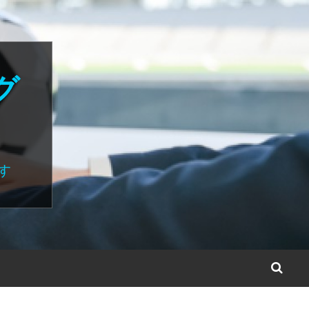
グ
す
S