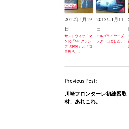
2012年1月19
2012年1月11
日
日
サンドウィッチマ
エルゴライヤーブ
ンの「M-1グラン
ック、出ました。
プリ2007」と「敗
者復活」。
P
Previous Post:
o
川崎フロンターレ初練習取
s
材、あれこれ。
t
n
a
v