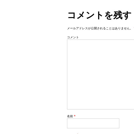
i
コメントを残す
g
a
メールアドレスが公開されることはありません。
t
コメント
i
o
n
名前
*