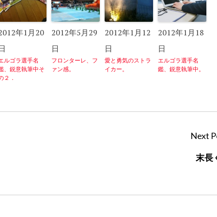
2012年1月20
2012年5月29
2012年1月12
2012年1月18
日
日
日
日
エルゴラ選手名
フロンターレ、フ
愛と勇気のストラ
エルゴラ選手名
鑑、鋭意執筆中そ
ァン感。
イカー。
鑑、鋭意執筆中。
の２．
Next P
末長