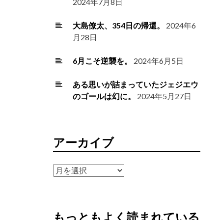
2024年7月8日
大島僚太、354日の帰還。
2024年6
月28日
6月こそ逆襲を。
2024年6月5日
ある思いが詰まっていたジェジエウ
のゴールは幻に。
2024年5月27日
アーカイブ
ア
ー
カ
イ
もっともよく読まれている
ブ