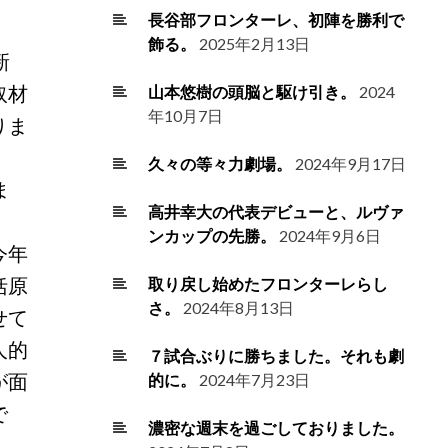
長谷部フロンターレ、初陣を勝利で
飾る。
2025年2月13日
新
取材
山本悠樹の頭脳と駆け引き。
2024
年10月7日
りま
久々の等々力劇場。
2024年9月17日
ま
高井幸大の代表デビューと、ルヴァ
ンカップの先勝。
2024年9月6日
今年
括原
取り戻し始めたフロンターレらし
さ。
2024年8月13日
せて
人的
７試合ぶりに勝ちました。それも劇
が面
的に。
2024年7月23日
で
濃密な週末を過ごしておりました。