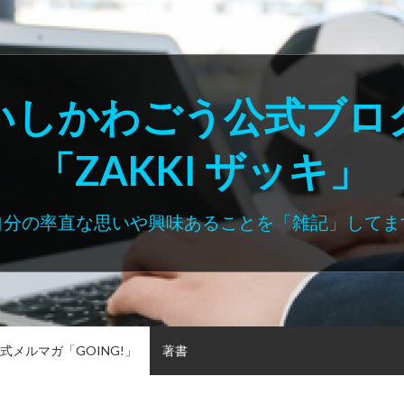
いしかわごう公式ブロ
「ZAKKI ザッキ」
自分の率直な思いや興味あることを「雑記」してま
式メルマガ「GOING!」
著書