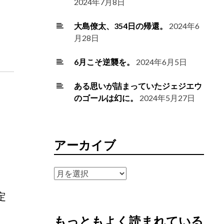
2024年7月8日
大島僚太、354日の帰還。
2024年6
月28日
6月こそ逆襲を。
2024年6月5日
ある思いが詰まっていたジェジエウ
のゴールは幻に。
2024年5月27日
アーカイブ
ア
ー
定
カ
イ
もっともよく読まれている
ブ