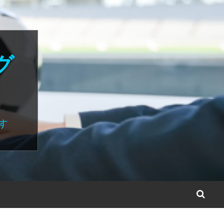
グ
す
S