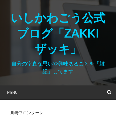
Skip
to
いしかわごう公式
content
ブログ「ZAKKI
ザッキ」
自分の率直な思いや興味あることを「雑
記」してます
MENU
S
川崎フロンターレ