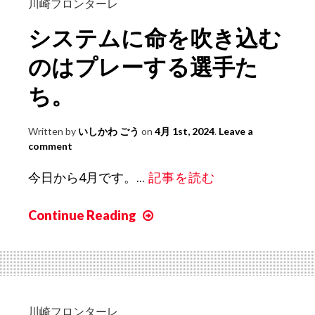
ョ
川崎フロンターレ
の
システムに命を吹き込む
退
場
のはプレーする選手た
を
ち。
敗
因
Written by
いしかわ ごう
on
4月 1st, 2024
.
Leave a
に
comment
し
な
今日から4月です。...
記事を読む
い
た
Continue Reading
シ
め
ス
に
テ
見
ム
せ
に
た
命
川崎フロンターレ