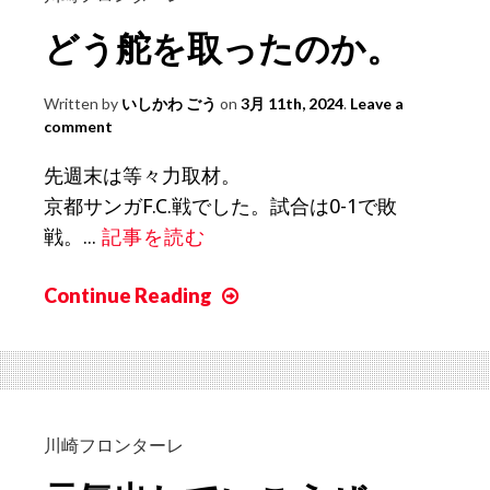
も
を
どう舵を取ったのか。
の。
吹
き
Written by
いしかわ ごう
on
3月 11th, 2024
.
Leave a
込
comment
む
の
先週末は等々力取材。
は
京都サンガF.C.戦でした。試合は0-1で敗
プ
戦。...
記事を読む
レ
ー
Continue Reading
ど
す
う
る
舵
選
を
手
取
た
っ
川崎フロンターレ
ち。
た