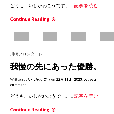
た。
どうも、いしかわごうです。...
記事を読む
Continue Reading
ス
ー
パ
ー
カ
ッ
川崎フロンターレ
プ、
我慢の先にあった優勝。
獲
り
Written by
いしかわ ごう
on
12月 11th, 2023
.
Leave a
ま
comment
し
た。
どうも、いしかわごうです。...
記事を読む
Continue Reading
我