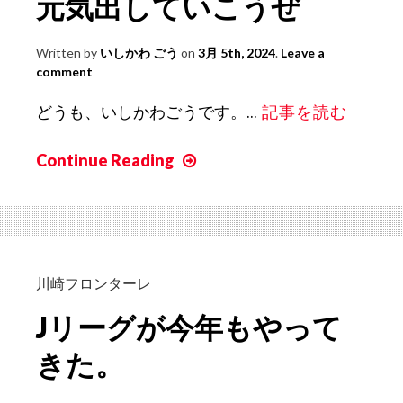
元気出していこうぜ
の
か。
Written by
いしかわ ごう
on
3月 5th, 2024
.
Leave a
comment
どうも、いしかわごうです。...
記事を読む
Continue Reading
元
気
出
し
て
い
川崎フロンターレ
こ
Jリーグが今年もやって
う
ぜ
きた。