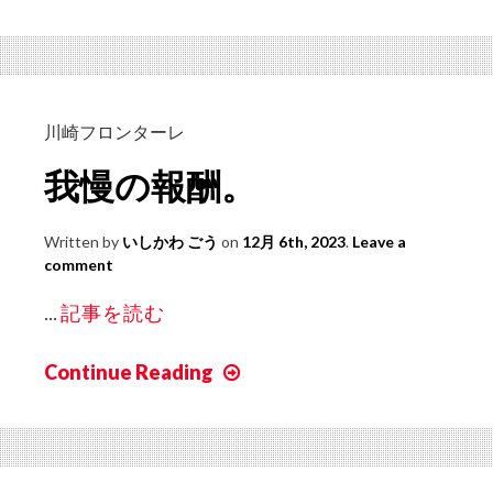
慢
の
先
に
あ
川崎フロンターレ
っ
我慢の報酬。
た
優
Written by
いしかわ ごう
on
12月 6th, 2023
.
Leave a
勝。
comment
...
記事を読む
Continue Reading
我
慢
の
報
酬。