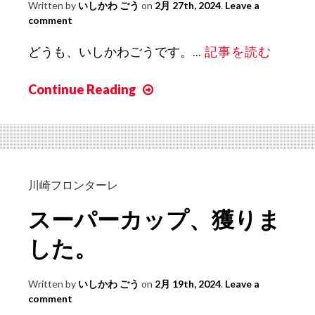
Written by
いしかわ ごう
on
2月 27th, 2024
.
Leave a
comment
どうも、いしかわごうです。...
記事を読む
Continue Reading
J
リ
ー
グ
が
今
川崎フロンターレ
年
スーパーカップ、獲りま
も
や
した。
っ
て
Written by
いしかわ ごう
on
2月 19th, 2024
.
Leave a
き
comment